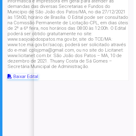
informática e impressora em geral para atender as
demandas das diversas Secretarias e Fundos do
Município de São João dos Patos/MA, no dia 27/12/2021
às 15h00, horário de Brasília. O Edital pode ser consultado
na Comissão Permanente de Licitação-CPL, em dias úteis
de 2ª a 6ª feira, nos horários das 08:00 às 12:00h. O Edital
poderá ser obtido gratuitamente no site:
www.saojoaodospatos.ma.gov.br, site do TCE/MA:
www.tce.ma.gov.br/sacop, poderá ser solicitado através
do e-mail: cplsjpma@gmail.com, ou no site do Licitanet:
www.licitanet.com.br. São João dos Patos – MA, 10 de
dezembro de 2021. Thuany Costa de Sá Gomes –
Secretária Municipal de Administração.
Baixar Edital