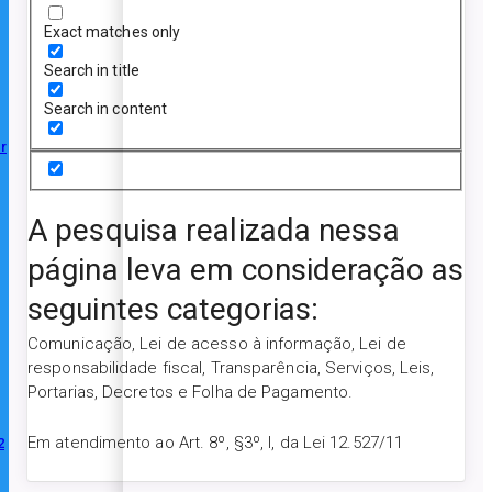
Exact matches only
Search in title
Search in content
r
A pesquisa realizada nessa
página leva em consideração as
seguintes categorias:
Comunicação, Lei de acesso à informação, Lei de
responsabilidade fiscal, Transparência, Serviços, Leis,
Portarias, Decretos e Folha de Pagamento.
Em atendimento ao Art. 8º, §3º, I, da Lei 12.527/11
2