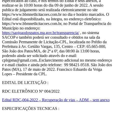
especificados ao caso, e nos termos do Edital e seus anexos, à
realizar-se às 10:00 horas do dia 09 de junho de 2022. A sessão
publica de julgamento será realizada eletronicamente no site
https://www.bbmnetlicitacoes.com.br no dia e horário marcados. O
Edital está disponibilizado, na íntegra, no endereço eletrônico:
https://www.bbmnetlicitacoes.com.br, no Portal de Transparência do
Município no endereço:
https://saojoaodospatos.ma.gov.br/transparencia/
, no sistema
SACOP e também poderá ser consultado e obtidos na sala da
Comissão Permanente de Licitação-CPL, localizada no Prédio da
Prefeitura à Av. Getúlio Vargas, 135, Centro – CEP: 65.665-000,
São João dos Patos/MA, de 2ª a 6ª, das 08:00 ás 13:00 horas,
podendo ainda ser solicitado através do e-mail:
cplsjpma@gmail.com..Esclarecimento adicional no mesmo endereço
e e-mail citados e ainda pelo telefone: 99 98421-9518. São João dos
Patos (MA), 17 de maio de 2022. Francisco Eduardo da Veiga
Lopes – Presidente da CPL.
EDITAL DE LICITAÇÃO :
RDC ELETRÔNICO Nº 004/2022
Edital RDC-004-2022 – Recuperação de vias – ADM – sem anexo
ESPECIFICAÇÕES TECNICAS :