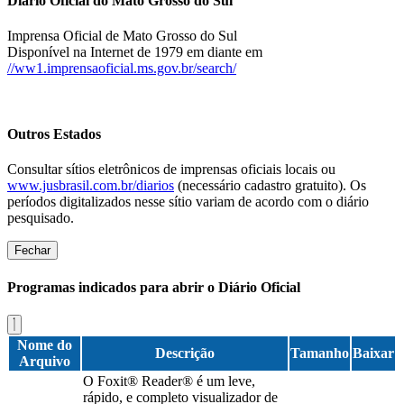
Diário Oficial do Mato Grosso do Sul
Imprensa Oficial de Mato Grosso do Sul
Disponível na Internet de 1979 em diante em
//ww1.imprensaoficial.ms.gov.br/search/
Outros Estados
Consultar sítios eletrônicos de imprensas oficiais locais ou
www.jusbrasil.com.br/diarios
(necessário cadastro gratuito). Os
períodos digitalizados nesse sítio variam de acordo com o diário
pesquisado.
Fechar
Programas indicados para abrir o Diário Oficial
Nome do
Descrição
Tamanho
Baixar
Arquivo
O Foxit® Reader® é um leve,
rápido, e completo visualizador de