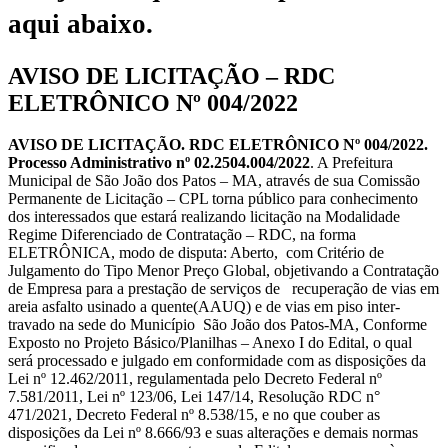
aqui abaixo.
AVISO DE LICITAÇÃO – RDC
ELETRÔNICO Nº 004/2022
AVISO DE LICITAÇÃO. RDC ELETRÔNICO Nº 004/2022.
Processo Administrativo nº 02.2504.004/2022
. A Prefeitura
Municipal de São João dos Patos – MA, através de sua Comissão
Permanente de Licitação – CPL torna público para conhecimento
dos interessados que estará realizando licitação na Modalidade
Regime Diferenciado de Contratação – RDC, na forma
ELETRÔNICA, modo de disputa: Aberto, com Critério de
Julgamento do Tipo Menor Preço Global, objetivando a Contratação
de Empresa para a prestação de serviços de recuperação de vias em
areia asfalto usinado a quente(AAUQ) e de vias em piso inter-
travado na sede do Município São João dos Patos-MA, Conforme
Exposto no Projeto Básico/Planilhas – Anexo I do Edital, o qual
será processado e julgado em conformidade com as disposições da
Lei nº 12.462/2011, regulamentada pelo Decreto Federal nº
7.581/2011, Lei nº 123/06, Lei 147/14, Resolução RDC n°
471/2021, Decreto Federal nº 8.538/15, e no que couber as
disposições da Lei nº 8.666/93 e suas alterações e demais normas