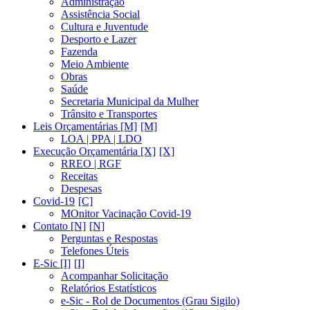
Administração
Assistência Social
Cultura e Juventude
Desporto e Lazer
Fazenda
Meio Ambiente
Obras
Saúde
Secretaria Municipal da Mulher
Trânsito e Transportes
Leis Orçamentárias [M]
LOA | PPA | LDO
Execução Orçamentária [X]
RREO | RGF
Receitas
Despesas
Covid-19
MOnitor Vacinação Covid-19
Contato [N]
Perguntas e Respostas
Telefones Úteis
E-Sic [I]
Acompanhar Solicitação
Relatórios Estatísticos
e-Sic - Rol de Documentos (Grau Sigilo)