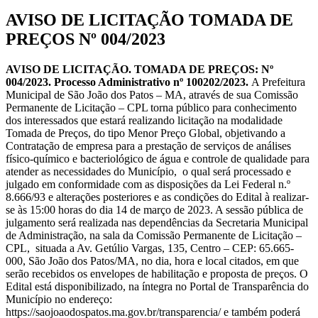
AVISO DE LICITAÇÃO TOMADA DE
PREÇOS Nº 004/2023
AVISO DE LICITAÇÃO. TOMADA DE PREÇOS: Nº
004/2023. Processo Administrativo nº 100202/2023.
A Prefeitura
Municipal de São João dos Patos – MA, através de sua Comissão
Permanente de Licitação – CPL torna público para conhecimento
dos interessados que estará realizando licitação na modalidade
Tomada de Preços, do tipo Menor Preço Global, objetivando a
Contratação de empresa para a prestação de serviços de análises
físico-químico e bacteriológico de água e controle de qualidade para
atender as necessidades do Município, o qual será processado e
julgado em conformidade com as disposições da Lei Federal n.º
8.666/93 e alterações posteriores e as condições do Edital à realizar-
se às 15:00 horas do dia 14 de março de 2023. A sessão pública de
julgamento será realizada nas dependências da Secretaria Municipal
de Administração, na sala da Comissão Permanente de Licitação –
CPL, situada a Av. Getúlio Vargas, 135, Centro – CEP: 65.665-
000, São João dos Patos/MA, no dia, hora e local citados, em que
serão recebidos os envelopes de habilitação e proposta de preços. O
Edital está disponibilizado, na íntegra no Portal de Transparência do
Município no endereço:
https://saojoaodospatos.ma.gov.br/transparencia/ e também poderá