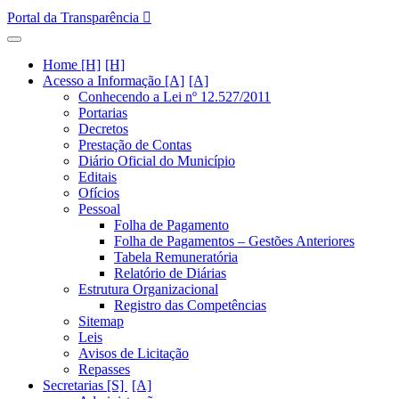
Portal da Transparência
Home [H]
Acesso a Informação [A]
Conhecendo a Lei nº 12.527/2011
Portarias
Decretos
Prestação de Contas
Diário Oficial do Município
Editais
Ofícios
Pessoal
Folha de Pagamento
Folha de Pagamentos – Gestões Anteriores
Tabela Remuneratória
Relatório de Diárias
Estrutura Organizacional
Registro das Competências
Sitemap
Leis
Avisos de Licitação
Repasses
Secretarias [S]