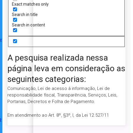
Exact matches only
Search in title
Search in content
r
A pesquisa realizada nessa
página leva em consideração as
seguintes categorias:
Comunicação, Lei de acesso à informação, Lei de
responsabilidade fiscal, Transparência, Serviços, Leis,
Portarias, Decretos e Folha de Pagamento.
Em atendimento ao Art. 8º, §3º, I, da Lei 12.527/11
2