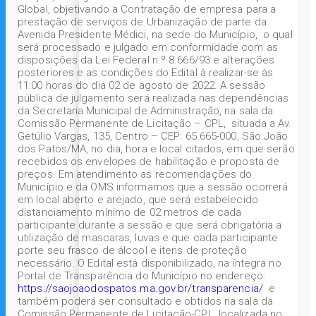
Global, objetivando a Contratação de empresa para a
prestação de serviços de Urbanização de parte da
Avenida Presidente Médici, na sede do Município, o qual
será processado e julgado em conformidade com as
disposições da Lei Federal n.º 8.666/93 e alterações
posteriores e as condições do Edital à realizar-se às
11:00 horas do dia 02 de agosto de 2022. A sessão
pública de julgamento será realizada nas dependências
da Secretaria Municipal de Administração, na sala da
Comissão Permanente de Licitação – CPL, situada a Av.
Getúlio Vargas, 135, Centro – CEP: 65.665-000, São João
dos Patos/MA, no dia, hora e local citados, em que serão
recebidos os envelopes de habilitação e proposta de
preços. Em atendimento as recomendações do
Município e da OMS informamos que a sessão ocorrerá
em local aberto e arejado, que será estabelecido
distanciamento mínimo de 02 metros de cada
participante durante a sessão e que será obrigatória a
utilização de mascaras, luvas e que cada participante
porte seu frasco de álcool e itens de proteção
necessário. O Edital está disponibilizado, na íntegra no
Portal de Transparência do Município no endereço:
https://saojoaodospatos.ma.gov.br/transparencia/
e
também poderá ser consultado e obtidos na sala da
Comissão Permanente de Licitação-CPL, localizada no