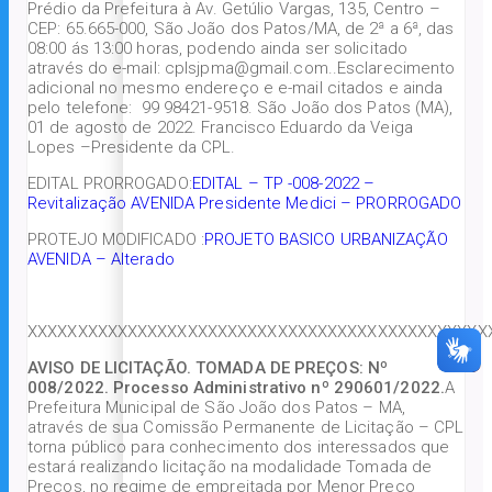
Prédio da Prefeitura à Av. Getúlio Vargas, 135, Centro –
CEP: 65.665-000, São João dos Patos/MA, de 2ª a 6ª, das
08:00 ás 13:00 horas, podendo ainda ser solicitado
através do e-mail: cplsjpma@gmail.com..Esclarecimento
adicional no mesmo endereço e e-mail citados e ainda
pelo telefone: 99 98421-9518. São João dos Patos (MA),
01 de agosto de 2022. Francisco Eduardo da Veiga
Lopes –Presidente da CPL.
EDITAL PRORROGADO:
EDITAL – TP -008-2022 –
Revitalização AVENIDA Presidente Medici – PRORROGADO
PROTEJO MODIFICADO :
PROJETO BASICO URBANIZAÇÃO
AVENIDA – Alterado
XXXXXXXXXXXXXXXXXXXXXXXXXXXXXXXXXXXXXXXXXXXXXX
AVISO DE LICITAÇÃO. TOMADA DE PREÇOS: Nº
008/2022. Processo Administrativo nº 290601/2022.
A
Prefeitura Municipal de São João dos Patos – MA,
através de sua Comissão Permanente de Licitação – CPL
torna público para conhecimento dos interessados que
estará realizando licitação na modalidade Tomada de
Preços, no regime de empreitada por Menor Preço