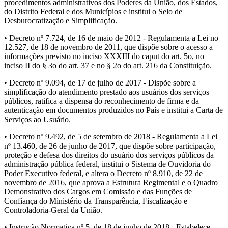
procedimentos administrativos dos Poderes da União, dos Estados,
do Distrito Federal e dos Municípios e institui o Selo de
Desburocratização e Simplificação.
• Decreto nº 7.724, de 16 de maio de 2012 - Regulamenta a Lei no
12.527, de 18 de novembro de 2011, que dispõe sobre o acesso a
informações previsto no inciso XXXIII do caput do art. 5o, no
inciso II do § 3o do art. 37 e no § 2o do art. 216 da Constituição.
• Decreto nº 9.094, de 17 de julho de 2017 - Dispõe sobre a
simplificação do atendimento prestado aos usuários dos serviços
públicos, ratifica a dispensa do reconhecimento de firma e da
autenticação em documentos produzidos no País e institui a Carta de
Serviços ao Usuário.
• Decreto nº 9.492, de 5 de setembro de 2018 - Regulamenta a Lei
nº 13.460, de 26 de junho de 2017, que dispõe sobre participação,
proteção e defesa dos direitos do usuário dos serviços públicos da
administração pública federal, institui o Sistema de Ouvidoria do
Poder Executivo federal, e altera o Decreto nº 8.910, de 22 de
novembro de 2016, que aprova a Estrutura Regimental e o Quadro
Demonstrativo dos Cargos em Comissão e das Funções de
Confiança do Ministério da Transparência, Fiscalização e
Controladoria-Geral da União.
• Instrução Normativa nº 5, de 18 de junho de 2018 - Estabelece