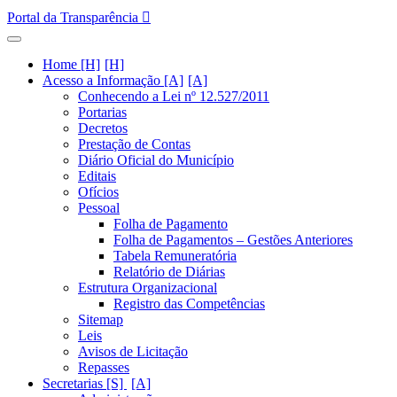
Portal da Transparência
Home [H]
Acesso a Informação [A]
Conhecendo a Lei nº 12.527/2011
Portarias
Decretos
Prestação de Contas
Diário Oficial do Município
Editais
Ofícios
Pessoal
Folha de Pagamento
Folha de Pagamentos – Gestões Anteriores
Tabela Remuneratória
Relatório de Diárias
Estrutura Organizacional
Registro das Competências
Sitemap
Leis
Avisos de Licitação
Repasses
Secretarias [S]