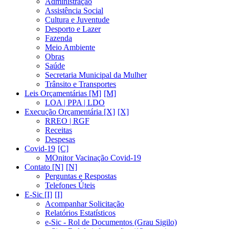
Administração
Assistência Social
Cultura e Juventude
Desporto e Lazer
Fazenda
Meio Ambiente
Obras
Saúde
Secretaria Municipal da Mulher
Trânsito e Transportes
Leis Orçamentárias [M]
LOA | PPA | LDO
Execução Orçamentária [X]
RREO | RGF
Receitas
Despesas
Covid-19
MOnitor Vacinação Covid-19
Contato [N]
Perguntas e Respostas
Telefones Úteis
E-Sic [I]
Acompanhar Solicitação
Relatórios Estatísticos
e-Sic - Rol de Documentos (Grau Sigilo)