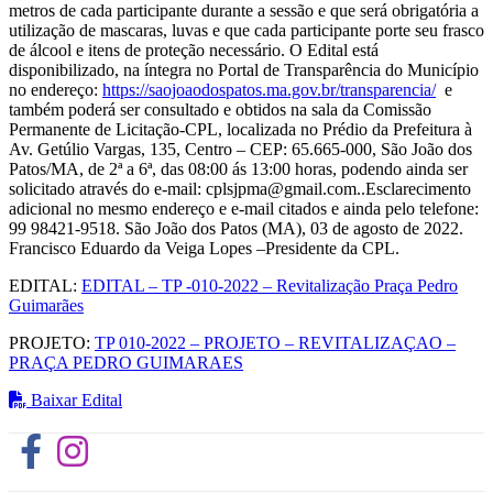
metros de cada participante durante a sessão e que será obrigatória a
utilização de mascaras, luvas e que cada participante porte seu frasco
de álcool e itens de proteção necessário. O Edital está
disponibilizado, na íntegra no Portal de Transparência do Município
no endereço:
https://saojoaodospatos.ma.gov.br/transparencia/
e
também poderá ser consultado e obtidos na sala da Comissão
Permanente de Licitação-CPL, localizada no Prédio da Prefeitura à
Av. Getúlio Vargas, 135, Centro – CEP: 65.665-000, São João dos
Patos/MA, de 2ª a 6ª, das 08:00 ás 13:00 horas, podendo ainda ser
solicitado através do e-mail: cplsjpma@gmail.com..Esclarecimento
adicional no mesmo endereço e e-mail citados e ainda pelo telefone:
99 98421-9518. São João dos Patos (MA), 03 de agosto de 2022.
Francisco Eduardo da Veiga Lopes –Presidente da CPL.
EDITAL:
EDITAL – TP -010-2022 – Revitalização Praça Pedro
Guimarães
PROJETO:
TP 010-2022 – PROJETO – REVITALIZAÇAO –
PRAÇA PEDRO GUIMARAES
Baixar Edital