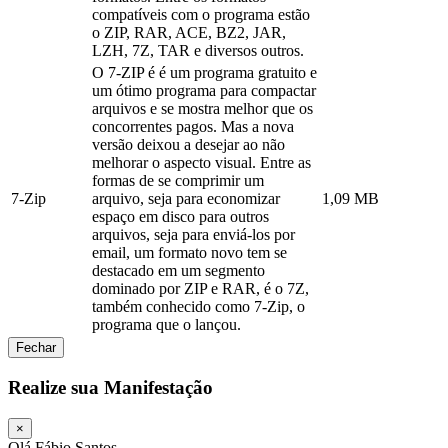
compatíveis com o programa estão
o ZIP, RAR, ACE, BZ2, JAR,
LZH, 7Z, TAR e diversos outros.
O 7-ZIP é é um programa gratuito e
um ótimo programa para compactar
arquivos e se mostra melhor que os
concorrentes pagos. Mas a nova
versão deixou a desejar ao não
melhorar o aspecto visual. Entre as
formas de se comprimir um
7-Zip
arquivo, seja para economizar
1,09 MB
espaço em disco para outros
arquivos, seja para enviá-los por
email, um formato novo tem se
destacado em um segmento
dominado por ZIP e RAR, é o 7Z,
também conhecido como 7-Zip, o
programa que o lançou.
Fechar
Realize sua Manifestação
×
Olá Fábio Santos