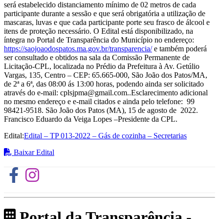
será estabelecido distanciamento mínimo de 02 metros de cada
participante durante a sessão e que será obrigatória a utilização de
mascaras, luvas e que cada participante porte seu frasco de álcool e
itens de proteção necessário. O Edital está disponibilizado, na
íntegra no Portal de Transparência do Município no endereço:
https://saojoaodospatos.ma.gov.br/transparencia/
e também poderá
ser consultado e obtidos na sala da Comissão Permanente de
Licitação-CPL, localizada no Prédio da Prefeitura à Av. Getúlio
Vargas, 135, Centro – CEP: 65.665-000, São João dos Patos/MA,
de 2ª a 6ª, das 08:00 ás 13:00 horas, podendo ainda ser solicitado
através do e-mail: cplsjpma@gmail.com..Esclarecimento adicional
no mesmo endereço e e-mail citados e ainda pelo telefone: 99
98421-9518. São João dos Patos (MA), 15 de agosto de 2022.
Francisco Eduardo da Veiga Lopes –Presidente da CPL.
Edital:
Edital – TP 013-2022 – Gás de cozinha – Secretarias
Baixar Edital
Portal da Transparência -