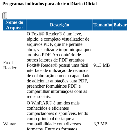
Programas indicados para abrir o Diário Oficial
Nome do
Descrição
Tamanho
Baixar
Arquivo
O Foxit® Reader® é um leve,
rápido, e completo visualizador de
arquivos PDF, que lhe permite
abrir, visualizar e imprimir qualquer
arquivo PDF. Ao contrário de
outros leitores de PDF gratuitos,
Foxit
Foxit® Reader® possui uma fácil
91,3 MB
Reader
interface de utilização de recursos
de colaboração como a capacidade
de adicionar anotações para PDF,
preencher formulários PDF, e
compartilhar informações com as
redes sociais.
O WinRAR® é um dos mais
conhecidos e eficientes
compactadores disponíveis, tendo
como principal destaque a
Winrar
compatibilidade com diversos
3,3 MB
formatos. Entre os formatos