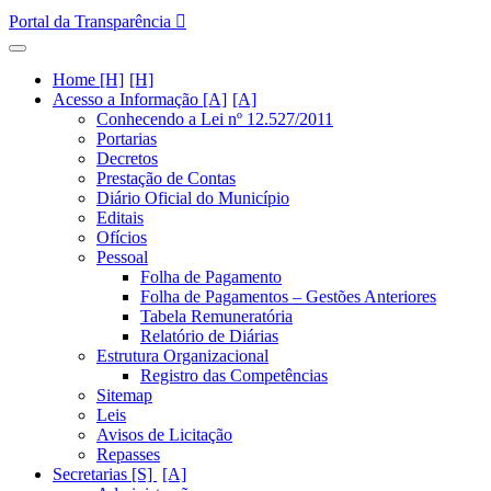
Portal da Transparência
Home [H]
Acesso a Informação [A]
Conhecendo a Lei nº 12.527/2011
Portarias
Decretos
Prestação de Contas
Diário Oficial do Município
Editais
Ofícios
Pessoal
Folha de Pagamento
Folha de Pagamentos – Gestões Anteriores
Tabela Remuneratória
Relatório de Diárias
Estrutura Organizacional
Registro das Competências
Sitemap
Leis
Avisos de Licitação
Repasses
Secretarias [S]