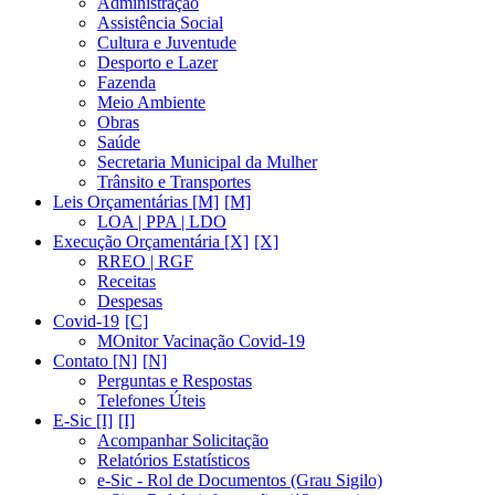
Administração
Assistência Social
Cultura e Juventude
Desporto e Lazer
Fazenda
Meio Ambiente
Obras
Saúde
Secretaria Municipal da Mulher
Trânsito e Transportes
Leis Orçamentárias [M]
LOA | PPA | LDO
Execução Orçamentária [X]
RREO | RGF
Receitas
Despesas
Covid-19
MOnitor Vacinação Covid-19
Contato [N]
Perguntas e Respostas
Telefones Úteis
E-Sic [I]
Acompanhar Solicitação
Relatórios Estatísticos
e-Sic - Rol de Documentos (Grau Sigilo)