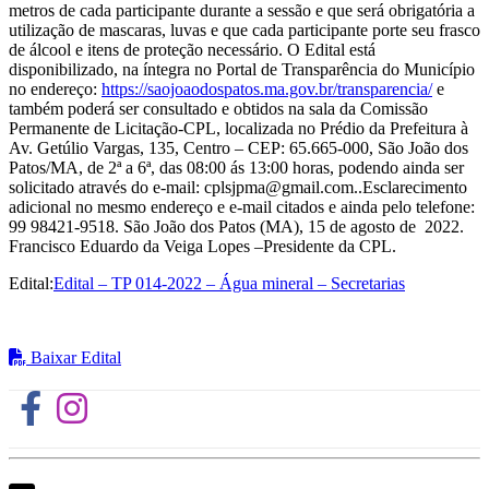
metros de cada participante durante a sessão e que será obrigatória a
utilização de mascaras, luvas e que cada participante porte seu frasco
de álcool e itens de proteção necessário. O Edital está
disponibilizado, na íntegra no Portal de Transparência do Município
no endereço:
https://saojoaodospatos.ma.gov.br/transparencia/
e
também poderá ser consultado e obtidos na sala da Comissão
Permanente de Licitação-CPL, localizada no Prédio da Prefeitura à
Av. Getúlio Vargas, 135, Centro – CEP: 65.665-000, São João dos
Patos/MA, de 2ª a 6ª, das 08:00 ás 13:00 horas, podendo ainda ser
solicitado através do e-mail: cplsjpma@gmail.com..Esclarecimento
adicional no mesmo endereço e e-mail citados e ainda pelo telefone:
99 98421-9518. São João dos Patos (MA), 15 de agosto de 2022.
Francisco Eduardo da Veiga Lopes –Presidente da CPL.
Edital:
Edital – TP 014-2022 – Água mineral – Secretarias
Baixar Edital