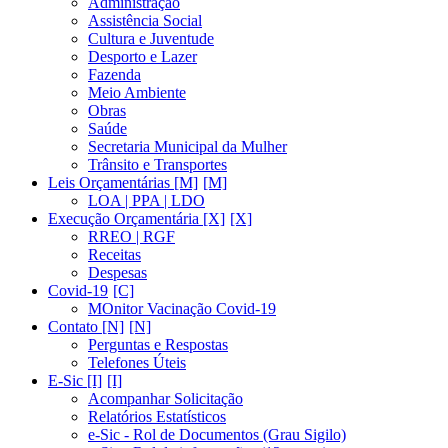
Administração
Assistência Social
Cultura e Juventude
Desporto e Lazer
Fazenda
Meio Ambiente
Obras
Saúde
Secretaria Municipal da Mulher
Trânsito e Transportes
Leis Orçamentárias [M]
LOA | PPA | LDO
Execução Orçamentária [X]
RREO | RGF
Receitas
Despesas
Covid-19
MOnitor Vacinação Covid-19
Contato [N]
Perguntas e Respostas
Telefones Úteis
E-Sic [I]
Acompanhar Solicitação
Relatórios Estatísticos
e-Sic - Rol de Documentos (Grau Sigilo)