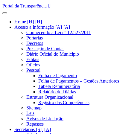
Portal da Transparência
Home [H]
Acesso a Informação [A]
Conhecendo a Lei nº 12.527/2011
Portarias
Decretos
Prestação de Contas
Diário Oficial do Município
Editais
Ofícios
Pessoal
Folha de Pagamento
Folha de Pagamentos – Gestões Anteriores
Tabela Remuneratória
Relatório de Diárias
Estrutura Organizacional
Registro das Competências
Sitemap
Leis
Avisos de Licitação
Repasses
Secretarias [S]