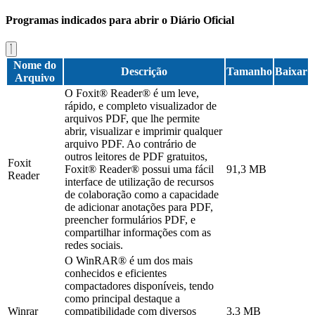
Programas indicados para abrir o Diário Oficial
Nome do
Descrição
Tamanho
Baixar
Arquivo
O Foxit® Reader® é um leve,
rápido, e completo visualizador de
arquivos PDF, que lhe permite
abrir, visualizar e imprimir qualquer
arquivo PDF. Ao contrário de
outros leitores de PDF gratuitos,
Foxit
Foxit® Reader® possui uma fácil
91,3 MB
Reader
interface de utilização de recursos
de colaboração como a capacidade
de adicionar anotações para PDF,
preencher formulários PDF, e
compartilhar informações com as
redes sociais.
O WinRAR® é um dos mais
conhecidos e eficientes
compactadores disponíveis, tendo
como principal destaque a
Winrar
compatibilidade com diversos
3,3 MB