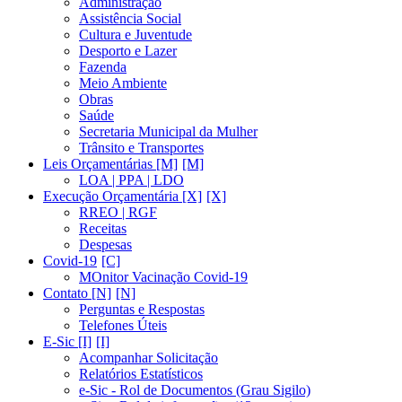
Administração
Assistência Social
Cultura e Juventude
Desporto e Lazer
Fazenda
Meio Ambiente
Obras
Saúde
Secretaria Municipal da Mulher
Trânsito e Transportes
Leis Orçamentárias [M]
LOA | PPA | LDO
Execução Orçamentária [X]
RREO | RGF
Receitas
Despesas
Covid-19
MOnitor Vacinação Covid-19
Contato [N]
Perguntas e Respostas
Telefones Úteis
E-Sic [I]
Acompanhar Solicitação
Relatórios Estatísticos
e-Sic - Rol de Documentos (Grau Sigilo)