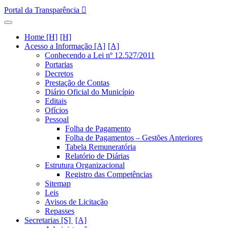
Portal da Transparência
Home [H]
Acesso a Informação [A]
Conhecendo a Lei nº 12.527/2011
Portarias
Decretos
Prestação de Contas
Diário Oficial do Município
Editais
Ofícios
Pessoal
Folha de Pagamento
Folha de Pagamentos – Gestões Anteriores
Tabela Remuneratória
Relatório de Diárias
Estrutura Organizacional
Registro das Competências
Sitemap
Leis
Avisos de Licitação
Repasses
Secretarias [S]