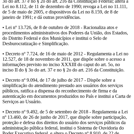
3o do art. 37 e no § 2o do art. 216 da Constituição Federal; altera a
Lei no 8.112, de 11 de dezembro de 1990; revoga a Lei no 11.111,
de 5 de maio de 2005, e dispositivos da Lei no 8.159, de 8 de
janeiro de 1991; e dá outras providências.
• Lei nº 13.726, de 8 de outubro de 2018 - Racionaliza atos e
procedimentos administrativos dos Poderes da União, dos Estados,
do Distrito Federal e dos Municípios e institui o Selo de
Desburocratização e Simplificação.
• Decreto nº 7.724, de 16 de maio de 2012 - Regulamenta a Lei no
12.527, de 18 de novembro de 2011, que dispõe sobre o acesso a
informações previsto no inciso XXXIII do caput do art. 5o, no
inciso II do § 3o do art. 37 e no § 2o do art. 216 da Constituição.
• Decreto nº 9.094, de 17 de julho de 2017 - Dispõe sobre a
simplificação do atendimento prestado aos usuários dos serviços
públicos, ratifica a dispensa do reconhecimento de firma e da
autenticação em documentos produzidos no País e institui a Carta de
Serviços ao Usuário.
• Decreto nº 9.492, de 5 de setembro de 2018 - Regulamenta a Lei
nº 13.460, de 26 de junho de 2017, que dispõe sobre participação,
proteção e defesa dos direitos do usuário dos serviços públicos da
administração pública federal, institui o Sistema de Ouvidoria do
Poder Executivo federal, e altera o Decreto nº 8.910, de 22 de