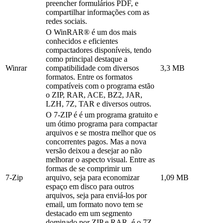
preencher formulários PDF, e
compartilhar informações com as
redes sociais.
O WinRAR® é um dos mais
conhecidos e eficientes
compactadores disponíveis, tendo
como principal destaque a
Winrar
compatibilidade com diversos
3,3 MB
formatos. Entre os formatos
compatíveis com o programa estão
o ZIP, RAR, ACE, BZ2, JAR,
LZH, 7Z, TAR e diversos outros.
O 7-ZIP é é um programa gratuito e
um ótimo programa para compactar
arquivos e se mostra melhor que os
concorrentes pagos. Mas a nova
versão deixou a desejar ao não
melhorar o aspecto visual. Entre as
formas de se comprimir um
7-Zip
arquivo, seja para economizar
1,09 MB
espaço em disco para outros
arquivos, seja para enviá-los por
email, um formato novo tem se
destacado em um segmento
dominado por ZIP e RAR, é o 7Z,