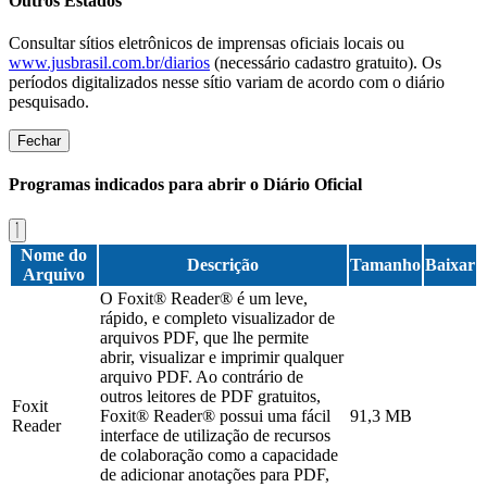
Outros Estados
Consultar sítios eletrônicos de imprensas oficiais locais ou
www.jusbrasil.com.br/diarios
(necessário cadastro gratuito). Os
períodos digitalizados nesse sítio variam de acordo com o diário
pesquisado.
Fechar
Programas indicados para abrir o Diário Oficial
Nome do
Descrição
Tamanho
Baixar
Arquivo
O Foxit® Reader® é um leve,
rápido, e completo visualizador de
arquivos PDF, que lhe permite
abrir, visualizar e imprimir qualquer
arquivo PDF. Ao contrário de
outros leitores de PDF gratuitos,
Foxit
Foxit® Reader® possui uma fácil
91,3 MB
Reader
interface de utilização de recursos
de colaboração como a capacidade
de adicionar anotações para PDF,