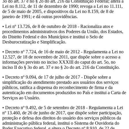
3o do art. 37 e no § 2o do art. 216 da Constituição Federal; altera a
Lei no 8.112, de 11 de dezembro de 1990; revoga a Lei no 11.111,
de 5 de maio de 2005, e dispositivos da Lei no 8.159, de 8 de
janeiro de 1991; e dá outras providências.
• Lei nº 13.726, de 8 de outubro de 2018 - Racionaliza atos e
procedimentos administrativos dos Poderes da União, dos Estados,
do Distrito Federal e dos Municípios e institui o Selo de
Desburocratização e Simplificação.
• Decreto nº 7.724, de 16 de maio de 2012 - Regulamenta a Lei no
12.527, de 18 de novembro de 2011, que dispõe sobre o acesso a
informações previsto no inciso XXXIII do caput do art. 5o, no
inciso II do § 3o do art. 37 e no § 2o do art. 216 da Constituição.
• Decreto nº 9.094, de 17 de julho de 2017 - Dispõe sobre a
simplificação do atendimento prestado aos usuários dos serviços
públicos, ratifica a dispensa do reconhecimento de firma e da
autenticação em documentos produzidos no País e institui a Carta de
Serviços ao Usuário.
• Decreto nº 9.492, de 5 de setembro de 2018 - Regulamenta a Lei
nº 13.460, de 26 de junho de 2017, que dispõe sobre participação,
proteção e defesa dos direitos do usuário dos serviços públicos da
administração pública federal, institui o Sistema de Ouvidoria do
Poder Executivo federal, e altera o Decreto nº 8.910, de 22 de