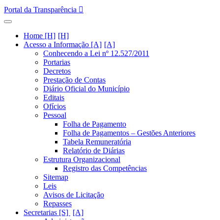
Portal da Transparência
Home [H]
Acesso a Informação [A]
Conhecendo a Lei nº 12.527/2011
Portarias
Decretos
Prestação de Contas
Diário Oficial do Município
Editais
Ofícios
Pessoal
Folha de Pagamento
Folha de Pagamentos – Gestões Anteriores
Tabela Remuneratória
Relatório de Diárias
Estrutura Organizacional
Registro das Competências
Sitemap
Leis
Avisos de Licitação
Repasses
Secretarias [S]