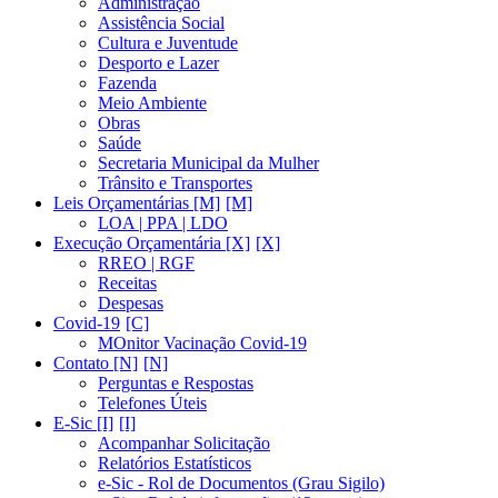
Administração
Assistência Social
Cultura e Juventude
Desporto e Lazer
Fazenda
Meio Ambiente
Obras
Saúde
Secretaria Municipal da Mulher
Trânsito e Transportes
Leis Orçamentárias [M]
LOA | PPA | LDO
Execução Orçamentária [X]
RREO | RGF
Receitas
Despesas
Covid-19
MOnitor Vacinação Covid-19
Contato [N]
Perguntas e Respostas
Telefones Úteis
E-Sic [I]
Acompanhar Solicitação
Relatórios Estatísticos
e-Sic - Rol de Documentos (Grau Sigilo)