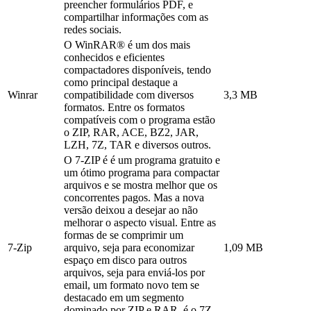
preencher formulários PDF, e
compartilhar informações com as
redes sociais.
O WinRAR® é um dos mais
conhecidos e eficientes
compactadores disponíveis, tendo
como principal destaque a
Winrar
compatibilidade com diversos
3,3 MB
formatos. Entre os formatos
compatíveis com o programa estão
o ZIP, RAR, ACE, BZ2, JAR,
LZH, 7Z, TAR e diversos outros.
O 7-ZIP é é um programa gratuito e
um ótimo programa para compactar
arquivos e se mostra melhor que os
concorrentes pagos. Mas a nova
versão deixou a desejar ao não
melhorar o aspecto visual. Entre as
formas de se comprimir um
7-Zip
arquivo, seja para economizar
1,09 MB
espaço em disco para outros
arquivos, seja para enviá-los por
email, um formato novo tem se
destacado em um segmento
dominado por ZIP e RAR, é o 7Z,