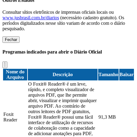
Outros Estados
Consultar sítios eletrônicos de imprensas oficiais locais ou
www.jusbrasil.com.br/diarios
(necessário cadastro gratuito). Os
períodos digitalizados nesse sítio variam de acordo com o diário
pesquisado.
Fechar
Programas indicados para abrir o Diário Oficial
Nome do
Descrição
Tamanho
Baixar
Arquivo
O Foxit® Reader® é um leve,
rápido, e completo visualizador de
arquivos PDF, que lhe permite
abrir, visualizar e imprimir qualquer
arquivo PDF. Ao contrário de
outros leitores de PDF gratuitos,
Foxit
Foxit® Reader® possui uma fácil
91,3 MB
Reader
interface de utilização de recursos
de colaboração como a capacidade
de adicionar anotações para PDF,