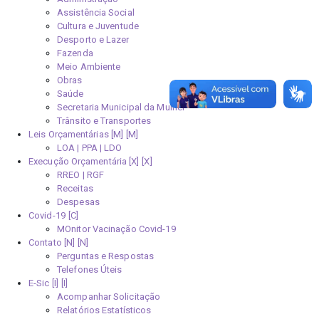
Assistência Social
Cultura e Juventude
Desporto e Lazer
Fazenda
Meio Ambiente
Obras
Saúde
Secretaria Municipal da Mulher
Trânsito e Transportes
Leis Orçamentárias [M]
LOA | PPA | LDO
Execução Orçamentária [X]
RREO | RGF
Receitas
Despesas
Covid-19
MOnitor Vacinação Covid-19
Contato [N]
Perguntas e Respostas
Telefones Úteis
E-Sic [I]
Acompanhar Solicitação
Relatórios Estatísticos