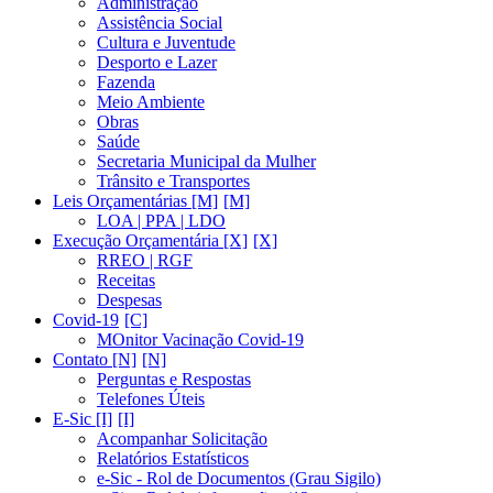
Administração
Assistência Social
Cultura e Juventude
Desporto e Lazer
Fazenda
Meio Ambiente
Obras
Saúde
Secretaria Municipal da Mulher
Trânsito e Transportes
Leis Orçamentárias [M]
LOA | PPA | LDO
Execução Orçamentária [X]
RREO | RGF
Receitas
Despesas
Covid-19
MOnitor Vacinação Covid-19
Contato [N]
Perguntas e Respostas
Telefones Úteis
E-Sic [I]
Acompanhar Solicitação
Relatórios Estatísticos
e-Sic - Rol de Documentos (Grau Sigilo)