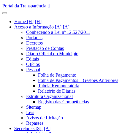
Portal da Transparência
Home [H]
Acesso a Informação [A]
Conhecendo a Lei nº 12.527/2011
Portarias
Decretos
Prestação de Contas
Diário Oficial do Município
Editais
Ofícios
Pessoal
Folha de Pagamento
Folha de Pagamentos – Gestões Anteriores
Tabela Remuneratória
Relatório de Diárias
Estrutura Organizacional
Registro das Competências
Sitemap
Leis
Avisos de Licitação
Repasses
Secretarias [S]