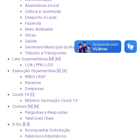
Assistência Social
Cultura e Juventude
Desporto e Lazer
Fazenda
Meio Ambiente
Obras
Saúde
Secretaria Municipal da Mulher
Trânsito e Transportes
Leis Orçamentárias [M]
LOA | PPA | LDO
Execução Orçamentária [X]
RREO | RGF
Receitas
Despesas
Covid-19
MOnitor Vacinação Covid-19
Contato [N]
Perguntas e Respostas
Telefones Úteis
E-Sic [I]
Acompanhar Solicitação
Relatórios Estatísticos