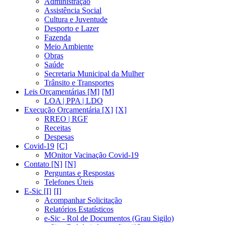
Administração
Assistência Social
Cultura e Juventude
Desporto e Lazer
Fazenda
Meio Ambiente
Obras
Saúde
Secretaria Municipal da Mulher
Trânsito e Transportes
Leis Orçamentárias [M]
LOA | PPA | LDO
Execução Orçamentária [X]
RREO | RGF
Receitas
Despesas
Covid-19
MOnitor Vacinação Covid-19
Contato [N]
Perguntas e Respostas
Telefones Úteis
E-Sic [I]
Acompanhar Solicitação
Relatórios Estatísticos
e-Sic - Rol de Documentos (Grau Sigilo)