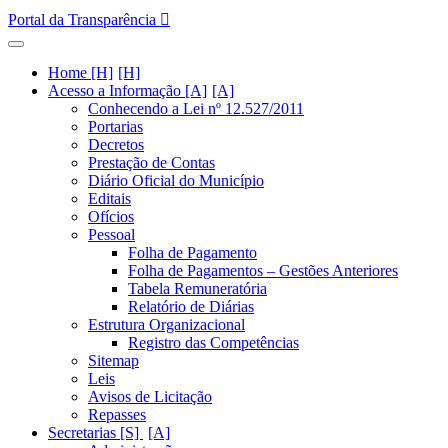
Portal da Transparência
Home [H]
Acesso a Informação [A]
Conhecendo a Lei nº 12.527/2011
Portarias
Decretos
Prestação de Contas
Diário Oficial do Município
Editais
Ofícios
Pessoal
Folha de Pagamento
Folha de Pagamentos – Gestões Anteriores
Tabela Remuneratória
Relatório de Diárias
Estrutura Organizacional
Registro das Competências
Sitemap
Leis
Avisos de Licitação
Repasses
Secretarias [S]