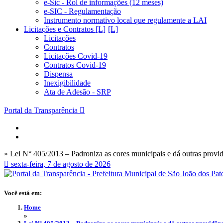
e-Sic - Rol de informações (12 meses)
e-SIC - Regulamentação
Instrumento normativo local que regulamente a LAI
Licitações e Contratos [L]
Licitações
Contratos
Licitações Covid-19
Contratos Covid-19
Dispensa
Inexigibilidade
Ata de Adesão - SRP
Portal da Transparência
» Lei N° 405/2013 – Padroniza as cores municipais e dá outras provid
sexta-feira, 7 de agosto de 2026
Você está em:
Home
»