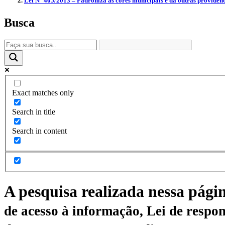
Lei N° 405/2013 – Padroniza as cores municipais e dá outras providênc
Busca
Exact matches only
Search in title
Search in content
A pesquisa realizada nessa pági
de acesso à informação, Lei de respon