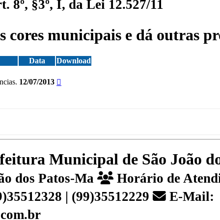
 8º, §3º, I, da Lei 12.527/11
 cores municipais e dá outras pr
Data
Download
ncias.
12/07/2013
efeitura Municipal de São João 
João dos Patos-Ma
Horário de Atendi
99)35512328 | (99)35512229
E-Mail:
.com.br