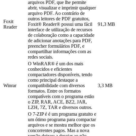
arquivos PDF, que lhe permite
abrir, visualizar e imprimir qualquer
arquivo PDF. Ao contrário de
outros leitores de PDF gratuitos,
Foxit
Foxit® Reader® possui uma fácil
91,3 MB
Reader
interface de utilização de recursos
de colaboração como a capacidade
de adicionar anotações para PDF,
preencher formulários PDF, e
compartilhar informações com as
redes sociais.
O WinRAR® é um dos mais
conhecidos e eficientes
compactadores disponíveis, tendo
como principal destaque a
Winrar
compatibilidade com diversos
3,3 MB
formatos. Entre os formatos
compatíveis com o programa estão
o ZIP, RAR, ACE, BZ2, JAR,
LZH, 7Z, TAR e diversos outros.
O 7-ZIP é é um programa gratuito e
um ótimo programa para compactar
arquivos e se mostra melhor que os
concorrentes pagos. Mas a nova
versão deixou a desejar ao não