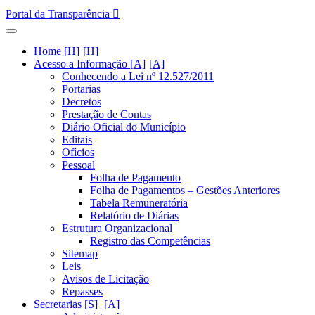
Portal da Transparência
Home [H]
Acesso a Informação [A]
Conhecendo a Lei nº 12.527/2011
Portarias
Decretos
Prestação de Contas
Diário Oficial do Município
Editais
Ofícios
Pessoal
Folha de Pagamento
Folha de Pagamentos – Gestões Anteriores
Tabela Remuneratória
Relatório de Diárias
Estrutura Organizacional
Registro das Competências
Sitemap
Leis
Avisos de Licitação
Repasses
Secretarias [S]