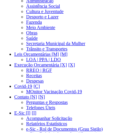
Administração
Assistência Social
Cultura e Juventude
Desporto e Lazer
Fazenda
Meio Ambiente
Obras
Saúde
Secretaria Municipal da Mulher
Trânsito e Transportes
Leis Orçamentárias [M]
LOA | PPA | LDO
Execução Orçamentária [X]
RREO | RGF
Receitas
Despesas
Covid-19
MOnitor Vacinação Covid-19
Contato [N]
Perguntas e Respostas
Telefones Úteis
E-Sic [I]
Acompanhar Solicitação
Relatórios Estatísticos
e-Sic - Rol de Documentos (Grau Sigilo)