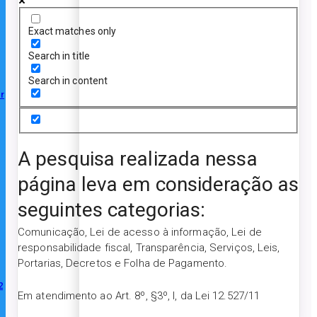
Exact matches only
Search in title
Search in content
r
A pesquisa realizada nessa
página leva em consideração as
seguintes categorias:
Comunicação, Lei de acesso à informação, Lei de
responsabilidade fiscal, Transparência, Serviços, Leis,
Portarias, Decretos e Folha de Pagamento.
2
Em atendimento ao Art. 8º, §3º, I, da Lei 12.527/11