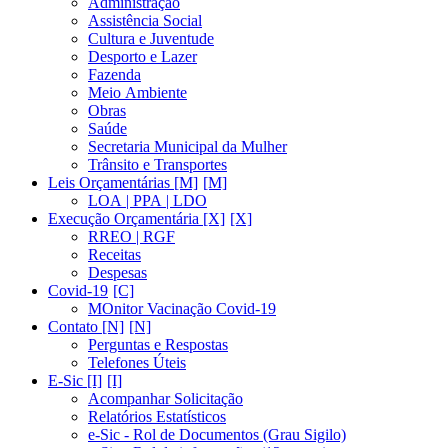
Administração
Assistência Social
Cultura e Juventude
Desporto e Lazer
Fazenda
Meio Ambiente
Obras
Saúde
Secretaria Municipal da Mulher
Trânsito e Transportes
Leis Orçamentárias [M]
LOA | PPA | LDO
Execução Orçamentária [X]
RREO | RGF
Receitas
Despesas
Covid-19
MOnitor Vacinação Covid-19
Contato [N]
Perguntas e Respostas
Telefones Úteis
E-Sic [I]
Acompanhar Solicitação
Relatórios Estatísticos
e-Sic - Rol de Documentos (Grau Sigilo)