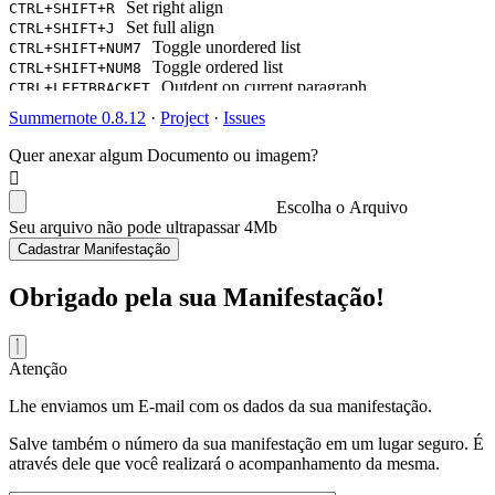
Set right align
CTRL+SHIFT+R
Set full align
CTRL+SHIFT+J
Toggle unordered list
CTRL+SHIFT+NUM7
Toggle ordered list
CTRL+SHIFT+NUM8
Outdent on current paragraph
CTRL+LEFTBRACKET
Indent on current paragraph
CTRL+RIGHTBRACKET
Summernote 0.8.12
·
Project
·
Issues
Change current block's format as a paragraph(P tag)
CTRL+NUM0
Change current block's format as H1
CTRL+NUM1
Quer anexar algum Documento ou imagem?
Change current block's format as H2
CTRL+NUM2
Change current block's format as H3
CTRL+NUM3
Change current block's format as H4
Escolha o Arquivo
CTRL+NUM4
Change current block's format as H5
Seu arquivo não pode ultrapassar 4Mb
CTRL+NUM5
Change current block's format as H6
CTRL+NUM6
Cadastrar Manifestação
Insert horizontal rule
CTRL+ENTER
Show Link Dialog
CTRL+K
Obrigado pela sua Manifestação!
Atenção
Lhe enviamos um E-mail com os dados da sua manifestação.
Salve também o número da sua manifestação em um lugar seguro. É
através dele que você realizará o acompanhamento da mesma.