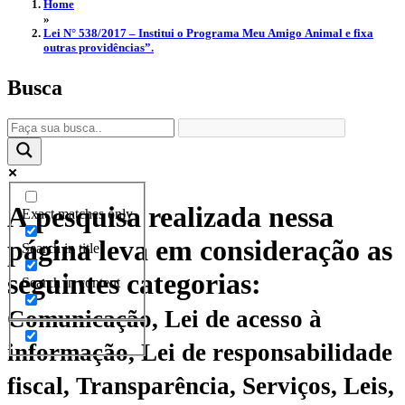
Home
»
Lei N° 538/2017 – Institui o Programa Meu Amigo Animal e fixa
outras providências”.
Busca
A pesquisa realizada nessa
Exact matches only
página leva em consideração as
Search in title
seguintes categorias:
Search in content
Comunicação, Lei de acesso à
informação, Lei de responsabilidade
fiscal, Transparência, Serviços, Leis,