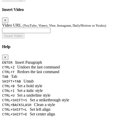
Insert Video
×
Video URL
(YouTube, Vimeo, Vine, Instagram, DailyMotion or Youku)
Help
×
Insert Paragraph
ENTER
Undoes the last command
CTRL+Z
Redoes the last command
CTRL+Y
Tab
TAB
Untab
SHIFT+TAB
Set a bold style
CTRL+B
Set a italic style
CTRL+I
Set a underline style
CTRL+U
Set a strikethrough style
CTRL+SHIFT+S
Clean a style
CTRL+BACKSLASH
Set left align
CTRL+SHIFT+L
Set center align
CTRL+SHIFT+E