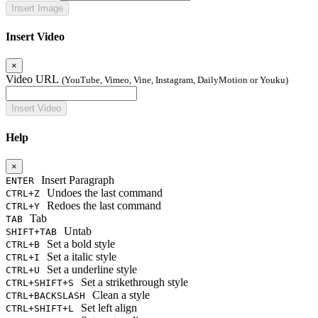
Insert Video
×
Video URL
(YouTube, Vimeo, Vine, Instagram, DailyMotion or Youku)
Help
×
Insert Paragraph
ENTER
Undoes the last command
CTRL+Z
Redoes the last command
CTRL+Y
Tab
TAB
Untab
SHIFT+TAB
Set a bold style
CTRL+B
Set a italic style
CTRL+I
Set a underline style
CTRL+U
Set a strikethrough style
CTRL+SHIFT+S
Clean a style
CTRL+BACKSLASH
Set left align
CTRL+SHIFT+L