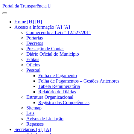
Portal da Transparência
Home [H]
Acesso a Informação [A]
Conhecendo a Lei nº 12.527/2011
Portarias
Decretos
Prestação de Contas
Diário Oficial do Município
Editais
Ofícios
Pessoal
Folha de Pagamento
Folha de Pagamentos – Gestões Anteriores
Tabela Remuneratória
Relatório de Diárias
Estrutura Organizacional
Registro das Competências
Sitemap
Leis
Avisos de Licitação
Repasses
Secretarias [S]