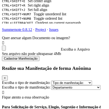
Set center align
CTRL+SHIFT+E
Set right align
CTRL+SHIFT+R
Set full align
CTRL+SHIFT+J
Toggle unordered list
CTRL+SHIFT+NUM7
Toggle ordered list
CTRL+SHIFT+NUM8
Outdent on current paragraph
CTRL+LEFTBRACKET
Indent on current paragraph
CTRL+RIGHTBRACKET
Summernote 0.8.12
·
Project
·
Issues
Change current block's format as a paragraph(P tag)
CTRL+NUM0
Change current block's format as H1
CTRL+NUM1
Quer anexar algum Documento ou imagem?
Change current block's format as H2
CTRL+NUM2
Change current block's format as H3
CTRL+NUM3
Change current block's format as H4
Escolha o Arquivo
CTRL+NUM4
Change current block's format as H5
Seu arquivo não pode ultrapassar 4Mb
CTRL+NUM5
Change current block's format as H6
CTRL+NUM6
Cadastrar Manifestação
Insert horizontal rule
CTRL+ENTER
Show Link Dialog
CTRL+K
Realize sua Manifestação de forma Anônima
×
Escolha o tipo de manifestação:
Escolha o tipo de manifestação:
Fique atento a essa observação
Para Solicitação de Serviço, Elogio, Sugestão e Informação é