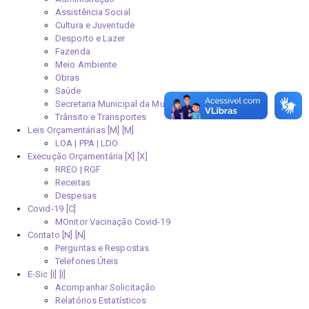
Assistência Social
Cultura e Juventude
Desporto e Lazer
Fazenda
Meio Ambiente
Obras
Saúde
Secretaria Municipal da Mulher
Trânsito e Transportes
Leis Orçamentárias [M]
LOA | PPA | LDO
Execução Orçamentária [X]
RREO | RGF
Receitas
Despesas
Covid-19
MOnitor Vacinação Covid-19
Contato [N]
Perguntas e Respostas
Telefones Úteis
E-Sic [I]
Acompanhar Solicitação
Relatórios Estatísticos