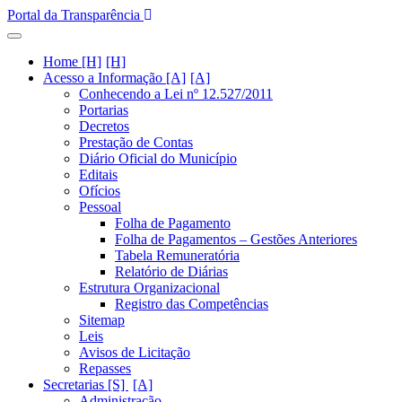
Portal da Transparência
Home [H]
Acesso a Informação [A]
Conhecendo a Lei nº 12.527/2011
Portarias
Decretos
Prestação de Contas
Diário Oficial do Município
Editais
Ofícios
Pessoal
Folha de Pagamento
Folha de Pagamentos – Gestões Anteriores
Tabela Remuneratória
Relatório de Diárias
Estrutura Organizacional
Registro das Competências
Sitemap
Leis
Avisos de Licitação
Repasses
Secretarias [S]
Administração