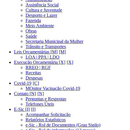
Assistência Social
Cultura e Juventude
Desporto e Lazer
Fazenda
Meio Ambiente
Obras
Saúde
Secretaria Municipal da Mulher
Trânsito e Transportes
Leis Orçamentárias [M]
LOA | PPA | LDO
Execução Orçamentária [X]
RREO | RGF
Receitas
Despesas
Covid-19
MOnitor Vacinação Covid-19
Contato [N]
Perguntas e Respostas
Telefones Úteis
E-Sic [I]
Acompanhar Solicitação
Relatórios Estatísticos
e-Sic - Rol de Documentos (Grau Sigilo)