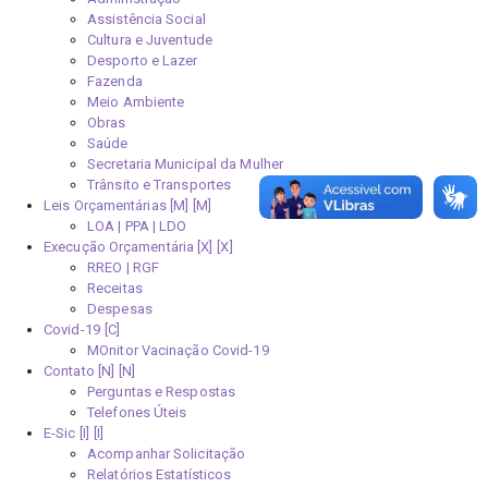
Assistência Social
Cultura e Juventude
Desporto e Lazer
Fazenda
Meio Ambiente
Obras
Saúde
Secretaria Municipal da Mulher
Trânsito e Transportes
Leis Orçamentárias [M]
LOA | PPA | LDO
Execução Orçamentária [X]
RREO | RGF
Receitas
Despesas
Covid-19
MOnitor Vacinação Covid-19
Contato [N]
Perguntas e Respostas
Telefones Úteis
E-Sic [I]
Acompanhar Solicitação
Relatórios Estatísticos