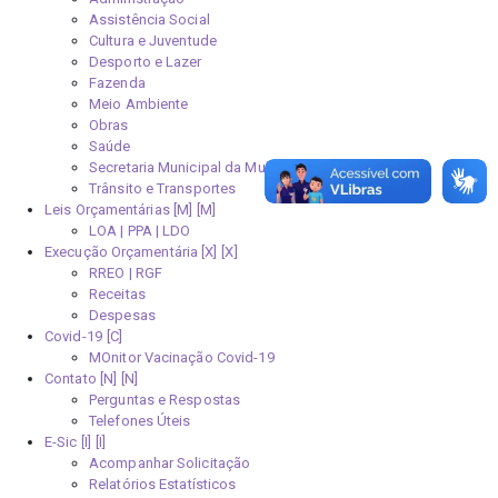
Assistência Social
Cultura e Juventude
Desporto e Lazer
Fazenda
Meio Ambiente
Obras
Saúde
Secretaria Municipal da Mulher
Trânsito e Transportes
Leis Orçamentárias [M]
LOA | PPA | LDO
Execução Orçamentária [X]
RREO | RGF
Receitas
Despesas
Covid-19
MOnitor Vacinação Covid-19
Contato [N]
Perguntas e Respostas
Telefones Úteis
E-Sic [I]
Acompanhar Solicitação
Relatórios Estatísticos