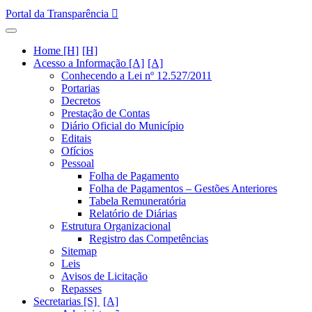
Portal da Transparência
Home [H]
Acesso a Informação [A]
Conhecendo a Lei nº 12.527/2011
Portarias
Decretos
Prestação de Contas
Diário Oficial do Município
Editais
Ofícios
Pessoal
Folha de Pagamento
Folha de Pagamentos – Gestões Anteriores
Tabela Remuneratória
Relatório de Diárias
Estrutura Organizacional
Registro das Competências
Sitemap
Leis
Avisos de Licitação
Repasses
Secretarias [S]