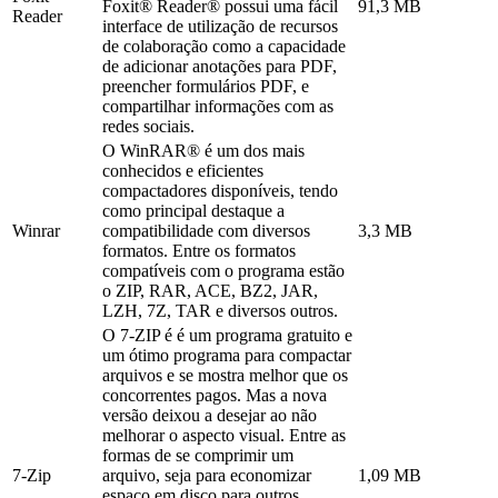
Foxit® Reader® possui uma fácil
91,3 MB
Reader
interface de utilização de recursos
de colaboração como a capacidade
de adicionar anotações para PDF,
preencher formulários PDF, e
compartilhar informações com as
redes sociais.
O WinRAR® é um dos mais
conhecidos e eficientes
compactadores disponíveis, tendo
como principal destaque a
Winrar
compatibilidade com diversos
3,3 MB
formatos. Entre os formatos
compatíveis com o programa estão
o ZIP, RAR, ACE, BZ2, JAR,
LZH, 7Z, TAR e diversos outros.
O 7-ZIP é é um programa gratuito e
um ótimo programa para compactar
arquivos e se mostra melhor que os
concorrentes pagos. Mas a nova
versão deixou a desejar ao não
melhorar o aspecto visual. Entre as
formas de se comprimir um
7-Zip
arquivo, seja para economizar
1,09 MB
espaço em disco para outros