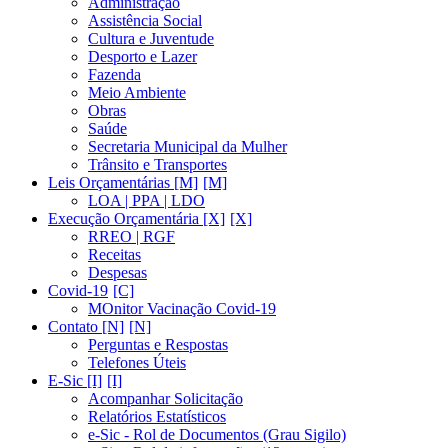
Administração
Assistência Social
Cultura e Juventude
Desporto e Lazer
Fazenda
Meio Ambiente
Obras
Saúde
Secretaria Municipal da Mulher
Trânsito e Transportes
Leis Orçamentárias [M]
LOA | PPA | LDO
Execução Orçamentária [X]
RREO | RGF
Receitas
Despesas
Covid-19
MOnitor Vacinação Covid-19
Contato [N]
Perguntas e Respostas
Telefones Úteis
E-Sic [I]
Acompanhar Solicitação
Relatórios Estatísticos
e-Sic - Rol de Documentos (Grau Sigilo)