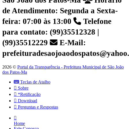
São João dos Patos-Ma
Horário
de Atendimento: Segunda a Sexta-
feira: 07:00 às 13:00
Telefone
para contato: (99)35512328 |
(99)35512229
E-Mail:
prefeituradesaojoaodospatos@yahoo
2026 ©
Portal da Transparência - Prefeitura Municipal de São João
dos Patos-Ma
Teclas de Atalho
Sobre
*Retificação
Download
Perguntas e Respostas
Home
Fale Conosco