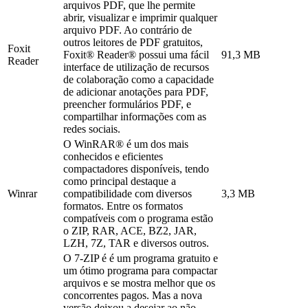
arquivos PDF, que lhe permite
abrir, visualizar e imprimir qualquer
arquivo PDF. Ao contrário de
outros leitores de PDF gratuitos,
Foxit
Foxit® Reader® possui uma fácil
91,3 MB
Reader
interface de utilização de recursos
de colaboração como a capacidade
de adicionar anotações para PDF,
preencher formulários PDF, e
compartilhar informações com as
redes sociais.
O WinRAR® é um dos mais
conhecidos e eficientes
compactadores disponíveis, tendo
como principal destaque a
Winrar
compatibilidade com diversos
3,3 MB
formatos. Entre os formatos
compatíveis com o programa estão
o ZIP, RAR, ACE, BZ2, JAR,
LZH, 7Z, TAR e diversos outros.
O 7-ZIP é é um programa gratuito e
um ótimo programa para compactar
arquivos e se mostra melhor que os
concorrentes pagos. Mas a nova
versão deixou a desejar ao não