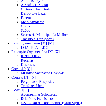
Administração
Assistência Social
Cultura e Juventude
Desporto e Lazer
Fazenda
Meio Ambiente
Obras
Saúde
Secretaria Municipal da Mulher
Trânsito e Transportes
Leis Orçamentárias [M]
LOA | PPA | LDO
Execução Orçamentária [X]
RREO | RGF
Receitas
Despesas
Covid-19
MOnitor Vacinação Covid-19
Contato [N]
Perguntas e Respostas
Telefones Úteis
E-Sic [I]
Acompanhar Solicitação
Relatórios Estatísticos
e-Sic - Rol de Documentos (Grau Sigilo)