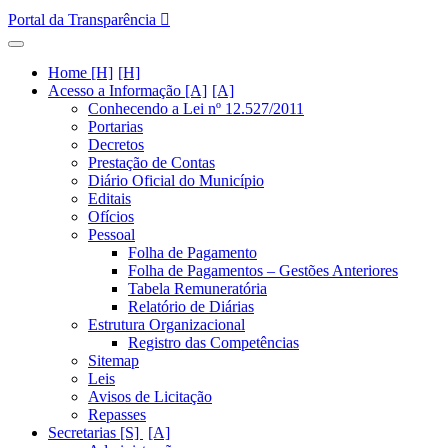
Portal da Transparência
Home [H]
Acesso a Informação [A]
Conhecendo a Lei nº 12.527/2011
Portarias
Decretos
Prestação de Contas
Diário Oficial do Município
Editais
Ofícios
Pessoal
Folha de Pagamento
Folha de Pagamentos – Gestões Anteriores
Tabela Remuneratória
Relatório de Diárias
Estrutura Organizacional
Registro das Competências
Sitemap
Leis
Avisos de Licitação
Repasses
Secretarias [S]