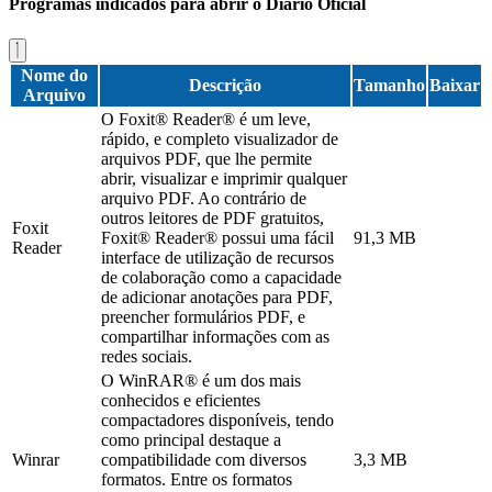
Programas indicados para abrir o Diário Oficial
Nome do
Descrição
Tamanho
Baixar
Arquivo
O Foxit® Reader® é um leve,
rápido, e completo visualizador de
arquivos PDF, que lhe permite
abrir, visualizar e imprimir qualquer
arquivo PDF. Ao contrário de
outros leitores de PDF gratuitos,
Foxit
Foxit® Reader® possui uma fácil
91,3 MB
Reader
interface de utilização de recursos
de colaboração como a capacidade
de adicionar anotações para PDF,
preencher formulários PDF, e
compartilhar informações com as
redes sociais.
O WinRAR® é um dos mais
conhecidos e eficientes
compactadores disponíveis, tendo
como principal destaque a
Winrar
compatibilidade com diversos
3,3 MB
formatos. Entre os formatos