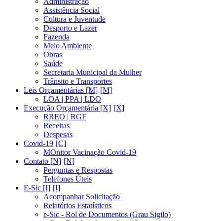
Administração
Assistência Social
Cultura e Juventude
Desporto e Lazer
Fazenda
Meio Ambiente
Obras
Saúde
Secretaria Municipal da Mulher
Trânsito e Transportes
Leis Orçamentárias [M]
LOA | PPA | LDO
Execução Orçamentária [X]
RREO | RGF
Receitas
Despesas
Covid-19
MOnitor Vacinação Covid-19
Contato [N]
Perguntas e Respostas
Telefones Úteis
E-Sic [I]
Acompanhar Solicitação
Relatórios Estatísticos
e-Sic - Rol de Documentos (Grau Sigilo)