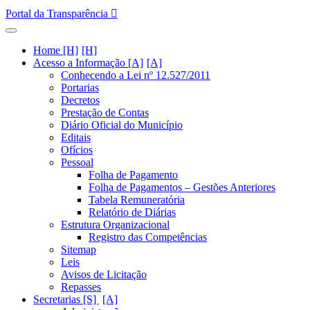
Portal da Transparência
Home [H]
Acesso a Informação [A]
Conhecendo a Lei nº 12.527/2011
Portarias
Decretos
Prestação de Contas
Diário Oficial do Município
Editais
Ofícios
Pessoal
Folha de Pagamento
Folha de Pagamentos – Gestões Anteriores
Tabela Remuneratória
Relatório de Diárias
Estrutura Organizacional
Registro das Competências
Sitemap
Leis
Avisos de Licitação
Repasses
Secretarias [S]