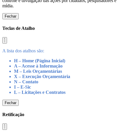
controle e divulgação das ações por cidadãos, pesquisadores e
mídia.
Fechar
Teclas de Atalho
A lista dos atalhos são:
H – Home (Página Inicial)
A – Acesse à Informação
M – Leis Orçamentárias
X – Execução Orçamentária
N – Contato
I – E-Sic
L – Licitações e Contratos
Fechar
Retificação