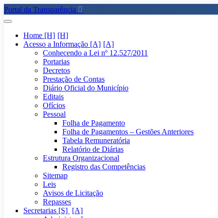
Portal da Transparência
Home [H]
Acesso a Informação [A]
Conhecendo a Lei nº 12.527/2011
Portarias
Decretos
Prestação de Contas
Diário Oficial do Município
Editais
Ofícios
Pessoal
Folha de Pagamento
Folha de Pagamentos – Gestões Anteriores
Tabela Remuneratória
Relatório de Diárias
Estrutura Organizacional
Registro das Competências
Sitemap
Leis
Avisos de Licitação
Repasses
Secretarias [S]