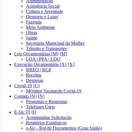
Administração
Assistência Social
Cultura e Juventude
Desporto e Lazer
Fazenda
Meio Ambiente
Obras
Saúde
Secretaria Municipal da Mulher
Trânsito e Transportes
Leis Orçamentárias [M]
LOA | PPA | LDO
Execução Orçamentária [X]
RREO | RGF
Receitas
Despesas
Covid-19
MOnitor Vacinação Covid-19
Contato [N]
Perguntas e Respostas
Telefones Úteis
E-Sic [I]
Acompanhar Solicitação
Relatórios Estatísticos
e-Sic - Rol de Documentos (Grau Sigilo)