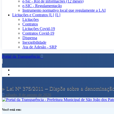
e-Sic - Rol de informações (12 meses)
e-SIC - Regulamentação
Instrumento normativo local que regulamente a LAI
Licitações e Contratos [L]
Licitações
Contratos
Licitações Covid-19
Contratos Covid-19
Dispensa
Inexigibilidade
Ata de Adesão - SRP
Portal da Transparência
» Lei Nº 375/2011 – Dispõe sobre a denominação 
sábado, 8 de agosto de 2026
Você está em: