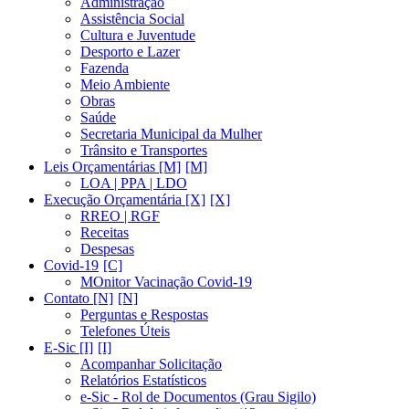
Administração
Assistência Social
Cultura e Juventude
Desporto e Lazer
Fazenda
Meio Ambiente
Obras
Saúde
Secretaria Municipal da Mulher
Trânsito e Transportes
Leis Orçamentárias [M]
LOA | PPA | LDO
Execução Orçamentária [X]
RREO | RGF
Receitas
Despesas
Covid-19
MOnitor Vacinação Covid-19
Contato [N]
Perguntas e Respostas
Telefones Úteis
E-Sic [I]
Acompanhar Solicitação
Relatórios Estatísticos
e-Sic - Rol de Documentos (Grau Sigilo)