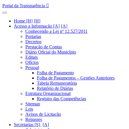
Portal da Transparência
Home [H]
Acesso a Informação [A]
Conhecendo a Lei nº 12.527/2011
Portarias
Decretos
Prestação de Contas
Diário Oficial do Município
Editais
Ofícios
Pessoal
Folha de Pagamento
Folha de Pagamentos – Gestões Anteriores
Tabela Remuneratória
Relatório de Diárias
Estrutura Organizacional
Registro das Competências
Sitemap
Leis
Avisos de Licitação
Repasses
Secretarias [S]