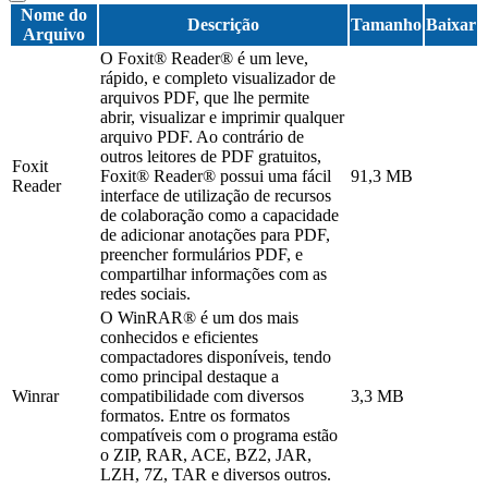
Nome do
Descrição
Tamanho
Baixar
Arquivo
O Foxit® Reader® é um leve,
rápido, e completo visualizador de
arquivos PDF, que lhe permite
abrir, visualizar e imprimir qualquer
arquivo PDF. Ao contrário de
outros leitores de PDF gratuitos,
Foxit
Foxit® Reader® possui uma fácil
91,3 MB
Reader
interface de utilização de recursos
de colaboração como a capacidade
de adicionar anotações para PDF,
preencher formulários PDF, e
compartilhar informações com as
redes sociais.
O WinRAR® é um dos mais
conhecidos e eficientes
compactadores disponíveis, tendo
como principal destaque a
Winrar
compatibilidade com diversos
3,3 MB
formatos. Entre os formatos
compatíveis com o programa estão
o ZIP, RAR, ACE, BZ2, JAR,
LZH, 7Z, TAR e diversos outros.