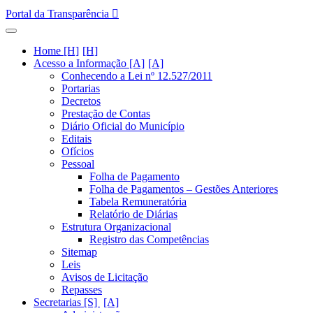
Portal da Transparência
Home [H]
Acesso a Informação [A]
Conhecendo a Lei nº 12.527/2011
Portarias
Decretos
Prestação de Contas
Diário Oficial do Município
Editais
Ofícios
Pessoal
Folha de Pagamento
Folha de Pagamentos – Gestões Anteriores
Tabela Remuneratória
Relatório de Diárias
Estrutura Organizacional
Registro das Competências
Sitemap
Leis
Avisos de Licitação
Repasses
Secretarias [S]