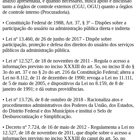
abaixo apresentada, e quando necessário, busca apoio e discussão
tanto a órgãos de controle externos (CGU, OGU) quanto a órgãos
de controle interno (Procuradoria).
• Constituição Federal de 1988, Art. 37, § 3º – Dispões sobre a
participação do usuário na administração pública direta e indireta
• Lei nº 13.460, de 26 de junho de 2017 - Dispõe sobre
participação, proteção e defesa dos direitos do usuário dos serviços
públicos da administração pública.
• Lei nº 12.527, de 18 de novembro de 2011 - Regula o acesso a
informações previsto no inciso XXXIII do art. 5o, no inciso II do §
3o do art. 37 e no § 2o do art. 216 da Constituição Federal; altera a
Lei no 8.112, de 11 de dezembro de 1990; revoga a Lei no 11.111,
de 5 de maio de 2005, e dispositivos da Lei no 8.159, de 8 de
janeiro de 1991; e dá outras providências.
• Lei nº 13.726, de 8 de outubro de 2018 - Racionaliza atos e
procedimentos administrativos dos Poderes da União, dos Estados,
do Distrito Federal e dos Municípios e institui o Selo de
Desburocratização e Simplificação.
• Decreto nº 7.724, de 16 de maio de 2012 - Regulamenta a Lei no
12.527, de 18 de novembro de 2011, que dispõe sobre o acesso a
informações previsto no inciso XXXIII do caput do art. 5o, no