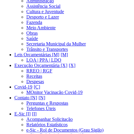
Administração
Assistência Social
Cultura e Juventude
Desporto e Lazer
Fazenda
Meio Ambiente
Obras
Saúde
Secretaria Municipal da Mulher
Trânsito e Transportes
Leis Orçamentárias [M]
LOA | PPA | LDO
Execução Orçamentária [X]
RREO | RGF
Receitas
Despesas
Covid-19
MOnitor Vacinação Covid-19
Contato [N]
Perguntas e Respostas
Telefones Úteis
E-Sic [I]
Acompanhar Solicitação
Relatórios Estatísticos
e-Sic - Rol de Documentos (Grau Sigilo)