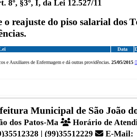
 8º, §3º, I, da Lei 12.527/11
o reajuste do piso salarial dos T
ncias.
Lei
Data
icos e Auxiliares de Enfermagem e dá outras providências.
25/05/2015
efeitura Municipal de São João 
João dos Patos-Ma
Horário de Atendi
99)35512328 | (99)35512229
E-Mail: