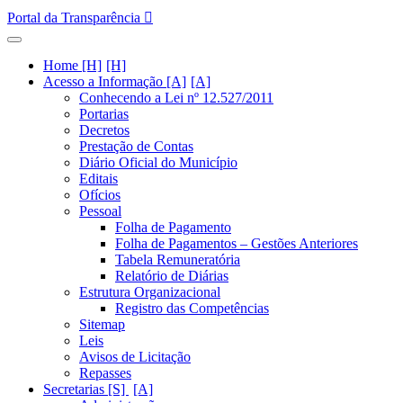
Portal da Transparência
Home [H]
Acesso a Informação [A]
Conhecendo a Lei nº 12.527/2011
Portarias
Decretos
Prestação de Contas
Diário Oficial do Município
Editais
Ofícios
Pessoal
Folha de Pagamento
Folha de Pagamentos – Gestões Anteriores
Tabela Remuneratória
Relatório de Diárias
Estrutura Organizacional
Registro das Competências
Sitemap
Leis
Avisos de Licitação
Repasses
Secretarias [S]