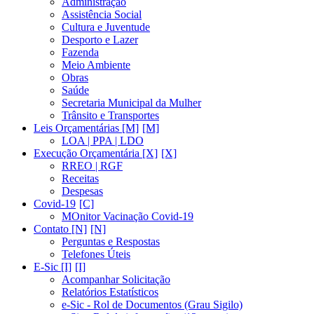
Administração
Assistência Social
Cultura e Juventude
Desporto e Lazer
Fazenda
Meio Ambiente
Obras
Saúde
Secretaria Municipal da Mulher
Trânsito e Transportes
Leis Orçamentárias [M]
LOA | PPA | LDO
Execução Orçamentária [X]
RREO | RGF
Receitas
Despesas
Covid-19
MOnitor Vacinação Covid-19
Contato [N]
Perguntas e Respostas
Telefones Úteis
E-Sic [I]
Acompanhar Solicitação
Relatórios Estatísticos
e-Sic - Rol de Documentos (Grau Sigilo)