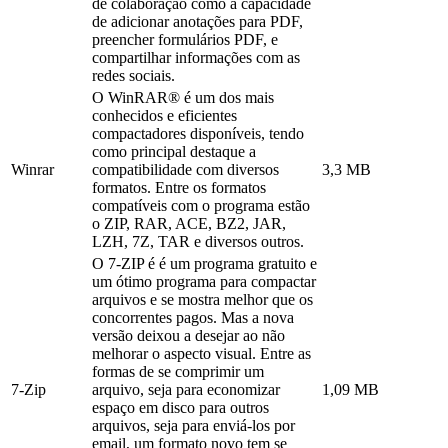
de colaboração como a capacidade
de adicionar anotações para PDF,
preencher formulários PDF, e
compartilhar informações com as
redes sociais.
O WinRAR® é um dos mais
conhecidos e eficientes
compactadores disponíveis, tendo
como principal destaque a
Winrar
compatibilidade com diversos
3,3 MB
formatos. Entre os formatos
compatíveis com o programa estão
o ZIP, RAR, ACE, BZ2, JAR,
LZH, 7Z, TAR e diversos outros.
O 7-ZIP é é um programa gratuito e
um ótimo programa para compactar
arquivos e se mostra melhor que os
concorrentes pagos. Mas a nova
versão deixou a desejar ao não
melhorar o aspecto visual. Entre as
formas de se comprimir um
7-Zip
arquivo, seja para economizar
1,09 MB
espaço em disco para outros
arquivos, seja para enviá-los por
email, um formato novo tem se