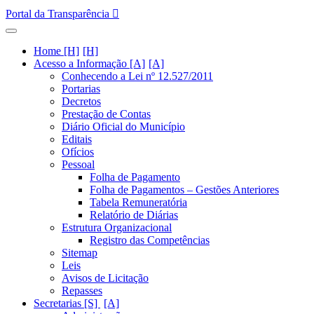
Portal da Transparência
Home [H]
Acesso a Informação [A]
Conhecendo a Lei nº 12.527/2011
Portarias
Decretos
Prestação de Contas
Diário Oficial do Município
Editais
Ofícios
Pessoal
Folha de Pagamento
Folha de Pagamentos – Gestões Anteriores
Tabela Remuneratória
Relatório de Diárias
Estrutura Organizacional
Registro das Competências
Sitemap
Leis
Avisos de Licitação
Repasses
Secretarias [S]