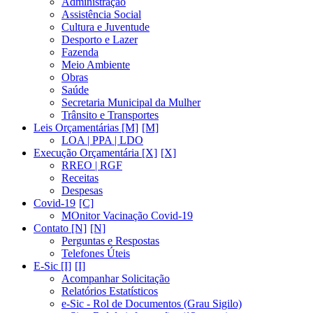
Administração
Assistência Social
Cultura e Juventude
Desporto e Lazer
Fazenda
Meio Ambiente
Obras
Saúde
Secretaria Municipal da Mulher
Trânsito e Transportes
Leis Orçamentárias [M]
LOA | PPA | LDO
Execução Orçamentária [X]
RREO | RGF
Receitas
Despesas
Covid-19
MOnitor Vacinação Covid-19
Contato [N]
Perguntas e Respostas
Telefones Úteis
E-Sic [I]
Acompanhar Solicitação
Relatórios Estatísticos
e-Sic - Rol de Documentos (Grau Sigilo)