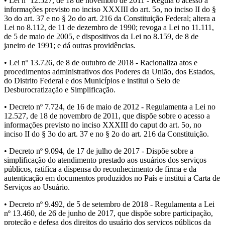
• Lei nº 12.527, de 18 de novembro de 2011 - Regula o acesso a
informações previsto no inciso XXXIII do art. 5o, no inciso II do §
3o do art. 37 e no § 2o do art. 216 da Constituição Federal; altera a
Lei no 8.112, de 11 de dezembro de 1990; revoga a Lei no 11.111,
de 5 de maio de 2005, e dispositivos da Lei no 8.159, de 8 de
janeiro de 1991; e dá outras providências.
• Lei nº 13.726, de 8 de outubro de 2018 - Racionaliza atos e
procedimentos administrativos dos Poderes da União, dos Estados,
do Distrito Federal e dos Municípios e institui o Selo de
Desburocratização e Simplificação.
• Decreto nº 7.724, de 16 de maio de 2012 - Regulamenta a Lei no
12.527, de 18 de novembro de 2011, que dispõe sobre o acesso a
informações previsto no inciso XXXIII do caput do art. 5o, no
inciso II do § 3o do art. 37 e no § 2o do art. 216 da Constituição.
• Decreto nº 9.094, de 17 de julho de 2017 - Dispõe sobre a
simplificação do atendimento prestado aos usuários dos serviços
públicos, ratifica a dispensa do reconhecimento de firma e da
autenticação em documentos produzidos no País e institui a Carta de
Serviços ao Usuário.
• Decreto nº 9.492, de 5 de setembro de 2018 - Regulamenta a Lei
nº 13.460, de 26 de junho de 2017, que dispõe sobre participação,
proteção e defesa dos direitos do usuário dos serviços públicos da