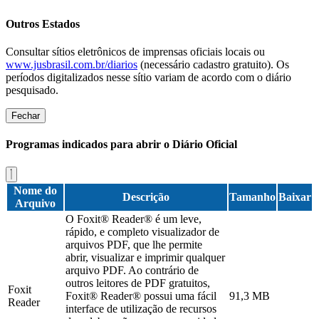
Outros Estados
Consultar sítios eletrônicos de imprensas oficiais locais ou
www.jusbrasil.com.br/diarios
(necessário cadastro gratuito). Os
períodos digitalizados nesse sítio variam de acordo com o diário
pesquisado.
Fechar
Programas indicados para abrir o Diário Oficial
Nome do
Descrição
Tamanho
Baixar
Arquivo
O Foxit® Reader® é um leve,
rápido, e completo visualizador de
arquivos PDF, que lhe permite
abrir, visualizar e imprimir qualquer
arquivo PDF. Ao contrário de
outros leitores de PDF gratuitos,
Foxit
Foxit® Reader® possui uma fácil
91,3 MB
Reader
interface de utilização de recursos