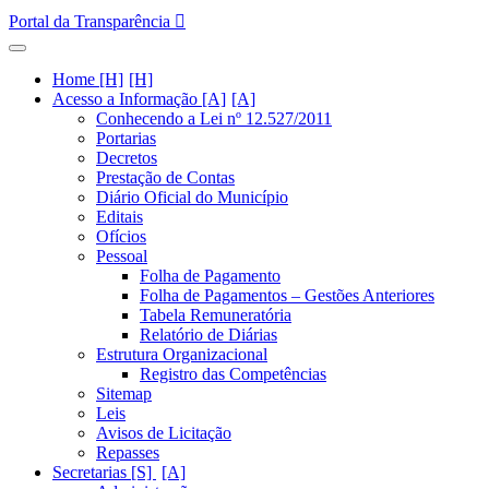
Portal da Transparência
Home [H]
Acesso a Informação [A]
Conhecendo a Lei nº 12.527/2011
Portarias
Decretos
Prestação de Contas
Diário Oficial do Município
Editais
Ofícios
Pessoal
Folha de Pagamento
Folha de Pagamentos – Gestões Anteriores
Tabela Remuneratória
Relatório de Diárias
Estrutura Organizacional
Registro das Competências
Sitemap
Leis
Avisos de Licitação
Repasses
Secretarias [S]