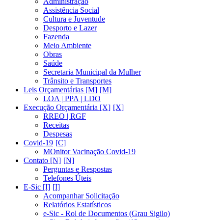
Administração
Assistência Social
Cultura e Juventude
Desporto e Lazer
Fazenda
Meio Ambiente
Obras
Saúde
Secretaria Municipal da Mulher
Trânsito e Transportes
Leis Orçamentárias [M]
LOA | PPA | LDO
Execução Orçamentária [X]
RREO | RGF
Receitas
Despesas
Covid-19
MOnitor Vacinação Covid-19
Contato [N]
Perguntas e Respostas
Telefones Úteis
E-Sic [I]
Acompanhar Solicitação
Relatórios Estatísticos
e-Sic - Rol de Documentos (Grau Sigilo)