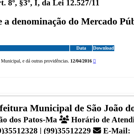
 8º, §3º, I, da Lei 12.527/11
e a denominação do Mercado Públ
Data
Download
unicipal, e dá outras providências.
12/04/2016
efeitura Municipal de São João 
João dos Patos-Ma
Horário de Atendi
99)35512328 | (99)35512229
E-Mail: