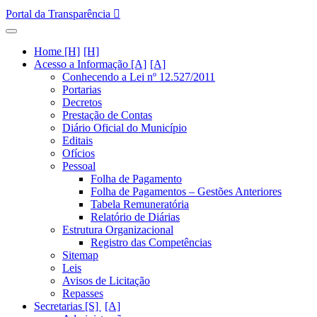
Portal da Transparência
Home [H]
Acesso a Informação [A]
Conhecendo a Lei nº 12.527/2011
Portarias
Decretos
Prestação de Contas
Diário Oficial do Município
Editais
Ofícios
Pessoal
Folha de Pagamento
Folha de Pagamentos – Gestões Anteriores
Tabela Remuneratória
Relatório de Diárias
Estrutura Organizacional
Registro das Competências
Sitemap
Leis
Avisos de Licitação
Repasses
Secretarias [S]