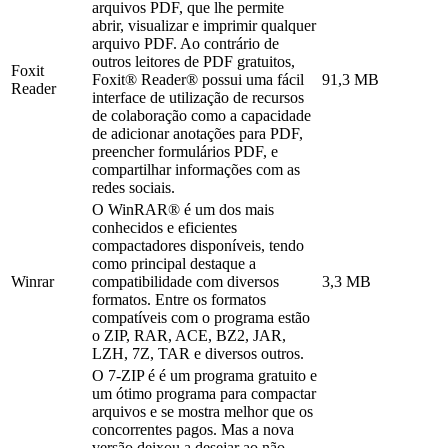
arquivos PDF, que lhe permite
abrir, visualizar e imprimir qualquer
arquivo PDF. Ao contrário de
outros leitores de PDF gratuitos,
Foxit
Foxit® Reader® possui uma fácil
91,3 MB
Reader
interface de utilização de recursos
de colaboração como a capacidade
de adicionar anotações para PDF,
preencher formulários PDF, e
compartilhar informações com as
redes sociais.
O WinRAR® é um dos mais
conhecidos e eficientes
compactadores disponíveis, tendo
como principal destaque a
Winrar
compatibilidade com diversos
3,3 MB
formatos. Entre os formatos
compatíveis com o programa estão
o ZIP, RAR, ACE, BZ2, JAR,
LZH, 7Z, TAR e diversos outros.
O 7-ZIP é é um programa gratuito e
um ótimo programa para compactar
arquivos e se mostra melhor que os
concorrentes pagos. Mas a nova
versão deixou a desejar ao não