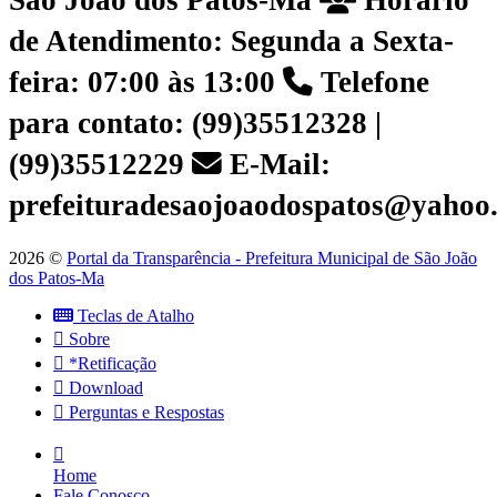
São João dos Patos-Ma
Horário
de Atendimento: Segunda a Sexta-
feira: 07:00 às 13:00
Telefone
para contato: (99)35512328 |
(99)35512229
E-Mail:
prefeituradesaojoaodospatos@yahoo
2026 ©
Portal da Transparência - Prefeitura Municipal de São João
dos Patos-Ma
Teclas de Atalho
Sobre
*Retificação
Download
Perguntas e Respostas
Home
Fale Conosco