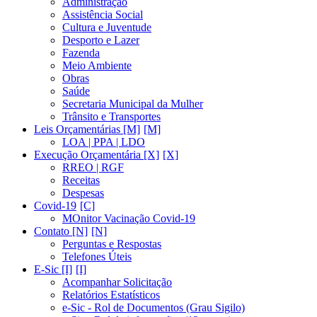
Administração
Assistência Social
Cultura e Juventude
Desporto e Lazer
Fazenda
Meio Ambiente
Obras
Saúde
Secretaria Municipal da Mulher
Trânsito e Transportes
Leis Orçamentárias [M]
LOA | PPA | LDO
Execução Orçamentária [X]
RREO | RGF
Receitas
Despesas
Covid-19
MOnitor Vacinação Covid-19
Contato [N]
Perguntas e Respostas
Telefones Úteis
E-Sic [I]
Acompanhar Solicitação
Relatórios Estatísticos
e-Sic - Rol de Documentos (Grau Sigilo)