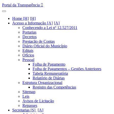
Portal da Transparência
Home [H]
Acesso a Informação [A]
Conhecendo a Lei nº 12.527/2011
Portarias
Decretos
Prestação de Contas
Diário Oficial do Município
Editais
Ofícios
Pessoal
Folha de Pagamento
Folha de Pagamentos – Gestões Anteriores
Tabela Remuneratória
Relatório de Diárias
Estrutura Organizacional
Registro das Competências
Sitemap
Leis
Avisos de Licitação
Repasses
Secretarias [S]