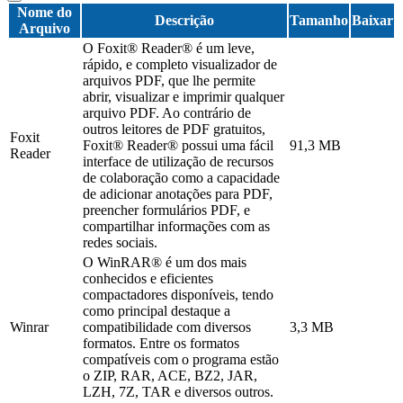
Nome do
Descrição
Tamanho
Baixar
Arquivo
O Foxit® Reader® é um leve,
rápido, e completo visualizador de
arquivos PDF, que lhe permite
abrir, visualizar e imprimir qualquer
arquivo PDF. Ao contrário de
outros leitores de PDF gratuitos,
Foxit
Foxit® Reader® possui uma fácil
91,3 MB
Reader
interface de utilização de recursos
de colaboração como a capacidade
de adicionar anotações para PDF,
preencher formulários PDF, e
compartilhar informações com as
redes sociais.
O WinRAR® é um dos mais
conhecidos e eficientes
compactadores disponíveis, tendo
como principal destaque a
Winrar
compatibilidade com diversos
3,3 MB
formatos. Entre os formatos
compatíveis com o programa estão
o ZIP, RAR, ACE, BZ2, JAR,
LZH, 7Z, TAR e diversos outros.