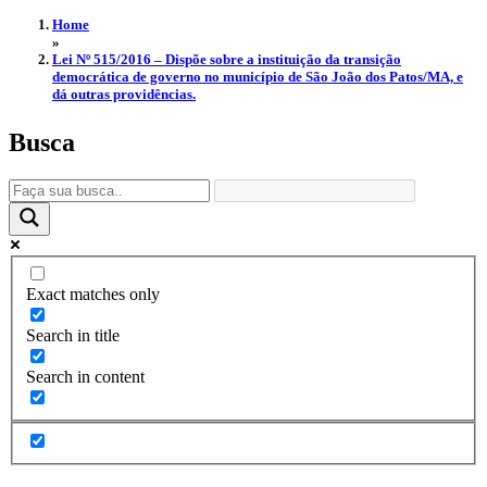
Home
»
Lei Nº 515/2016 – Dispõe sobre a instituição da transição
democrática de governo no município de São João dos Patos/MA, e
dá outras providências.
Busca
Exact matches only
Search in title
Search in content