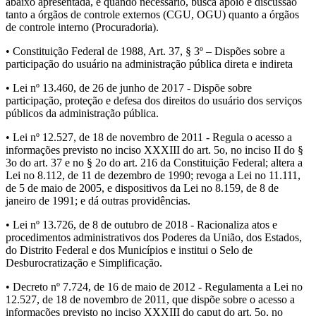
abaixo apresentada, e quando necessário, busca apoio e discussão
tanto a órgãos de controle externos (CGU, OGU) quanto a órgãos
de controle interno (Procuradoria).
• Constituição Federal de 1988, Art. 37, § 3º – Dispões sobre a
participação do usuário na administração pública direta e indireta
• Lei nº 13.460, de 26 de junho de 2017 - Dispõe sobre
participação, proteção e defesa dos direitos do usuário dos serviços
públicos da administração pública.
• Lei nº 12.527, de 18 de novembro de 2011 - Regula o acesso a
informações previsto no inciso XXXIII do art. 5o, no inciso II do §
3o do art. 37 e no § 2o do art. 216 da Constituição Federal; altera a
Lei no 8.112, de 11 de dezembro de 1990; revoga a Lei no 11.111,
de 5 de maio de 2005, e dispositivos da Lei no 8.159, de 8 de
janeiro de 1991; e dá outras providências.
• Lei nº 13.726, de 8 de outubro de 2018 - Racionaliza atos e
procedimentos administrativos dos Poderes da União, dos Estados,
do Distrito Federal e dos Municípios e institui o Selo de
Desburocratização e Simplificação.
• Decreto nº 7.724, de 16 de maio de 2012 - Regulamenta a Lei no
12.527, de 18 de novembro de 2011, que dispõe sobre o acesso a
informações previsto no inciso XXXIII do caput do art. 5o, no