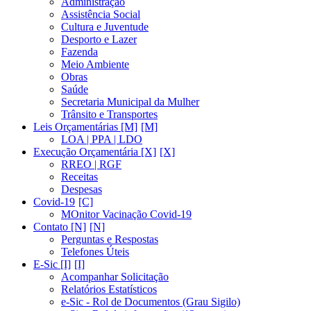
Administração
Assistência Social
Cultura e Juventude
Desporto e Lazer
Fazenda
Meio Ambiente
Obras
Saúde
Secretaria Municipal da Mulher
Trânsito e Transportes
Leis Orçamentárias [M]
LOA | PPA | LDO
Execução Orçamentária [X]
RREO | RGF
Receitas
Despesas
Covid-19
MOnitor Vacinação Covid-19
Contato [N]
Perguntas e Respostas
Telefones Úteis
E-Sic [I]
Acompanhar Solicitação
Relatórios Estatísticos
e-Sic - Rol de Documentos (Grau Sigilo)