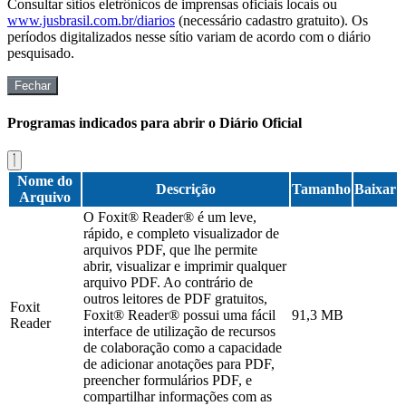
Consultar sítios eletrônicos de imprensas oficiais locais ou
www.jusbrasil.com.br/diarios
(necessário cadastro gratuito). Os
períodos digitalizados nesse sítio variam de acordo com o diário
pesquisado.
Fechar
Programas indicados para abrir o Diário Oficial
Nome do
Descrição
Tamanho
Baixar
Arquivo
O Foxit® Reader® é um leve,
rápido, e completo visualizador de
arquivos PDF, que lhe permite
abrir, visualizar e imprimir qualquer
arquivo PDF. Ao contrário de
outros leitores de PDF gratuitos,
Foxit
Foxit® Reader® possui uma fácil
91,3 MB
Reader
interface de utilização de recursos
de colaboração como a capacidade
de adicionar anotações para PDF,
preencher formulários PDF, e
compartilhar informações com as