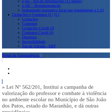
e-Sic - Rol de informações (12 meses)
e-SIC - Regulamentação
Instrumento normativo local que regulamente a LAI
Licitações e Contratos [L]
Licitações
Contratos
Licitações Covid-19
Contratos Covid-19
Dispensa
Inexigibilidade
Ata de Adesão - SRP
Portal da Transparência
» Lei Nº 562/201, Institui a campanha de
valorização do professor e combate à violência
no ambiente escolar no Município de São João
dos Patos, estado do Maranhão, e dá outras