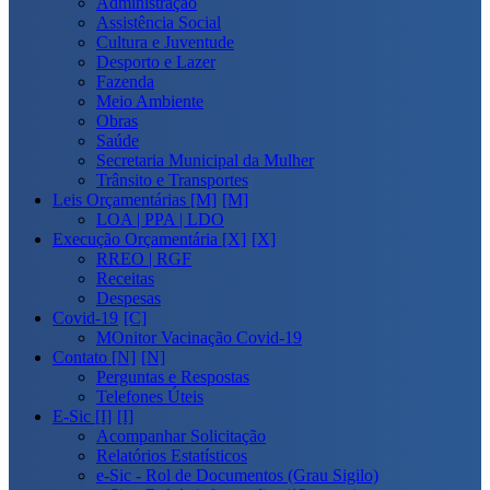
Administração
Assistência Social
Cultura e Juventude
Desporto e Lazer
Fazenda
Meio Ambiente
Obras
Saúde
Secretaria Municipal da Mulher
Trânsito e Transportes
Leis Orçamentárias [M]
LOA | PPA | LDO
Execução Orçamentária [X]
RREO | RGF
Receitas
Despesas
Covid-19
MOnitor Vacinação Covid-19
Contato [N]
Perguntas e Respostas
Telefones Úteis
E-Sic [I]
Acompanhar Solicitação
Relatórios Estatísticos
e-Sic - Rol de Documentos (Grau Sigilo)