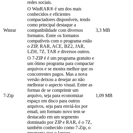
redes sociais.
O WinRAR® é um dos mais
conhecidos e eficientes
compactadores disponíveis, tendo
como principal destaque a
Winrar
compatibilidade com diversos
3,3 MB
formatos. Entre os formatos
compatíveis com o programa estão
o ZIP, RAR, ACE, BZ2, JAR,
LZH, 7Z, TAR e diversos outros.
O 7-ZIP é é um programa gratuito e
um ótimo programa para compactar
arquivos e se mostra melhor que os
concorrentes pagos. Mas a nova
versão deixou a desejar ao não
melhorar o aspecto visual. Entre as
formas de se comprimir um
7-Zip
arquivo, seja para economizar
1,09 MB
espaço em disco para outros
arquivos, seja para enviá-los por
email, um formato novo tem se
destacado em um segmento
dominado por ZIP e RAR, é o 7Z,
também conhecido como 7-Zip, o
programa que o lançou.