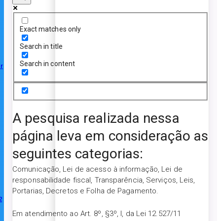
Exact matches only
Search in title
Search in content
r
A pesquisa realizada nessa
página leva em consideração as
seguintes categorias:
Comunicação, Lei de acesso à informação, Lei de
responsabilidade fiscal, Transparência, Serviços, Leis,
Portarias, Decretos e Folha de Pagamento.
2
Em atendimento ao Art. 8º, §3º, I, da Lei 12.527/11