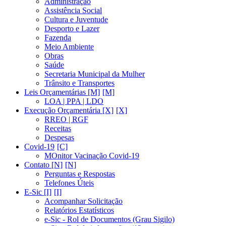
Administração
Assistência Social
Cultura e Juventude
Desporto e Lazer
Fazenda
Meio Ambiente
Obras
Saúde
Secretaria Municipal da Mulher
Trânsito e Transportes
Leis Orçamentárias [M]
LOA | PPA | LDO
Execução Orçamentária [X]
RREO | RGF
Receitas
Despesas
Covid-19
MOnitor Vacinação Covid-19
Contato [N]
Perguntas e Respostas
Telefones Úteis
E-Sic [I]
Acompanhar Solicitação
Relatórios Estatísticos
e-Sic - Rol de Documentos (Grau Sigilo)