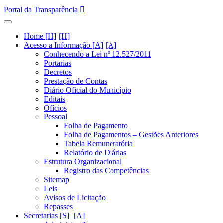
Portal da Transparência
Home [H]
Acesso a Informação [A]
Conhecendo a Lei nº 12.527/2011
Portarias
Decretos
Prestação de Contas
Diário Oficial do Município
Editais
Ofícios
Pessoal
Folha de Pagamento
Folha de Pagamentos – Gestões Anteriores
Tabela Remuneratória
Relatório de Diárias
Estrutura Organizacional
Registro das Competências
Sitemap
Leis
Avisos de Licitação
Repasses
Secretarias [S]