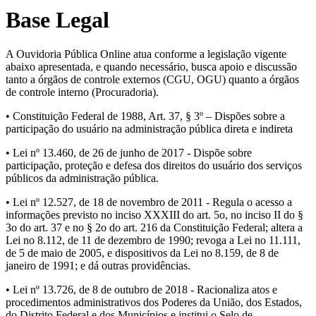
Base Legal
A Ouvidoria Pública Online atua conforme a legislação vigente
abaixo apresentada, e quando necessário, busca apoio e discussão
tanto a órgãos de controle externos (CGU, OGU) quanto a órgãos
de controle interno (Procuradoria).
• Constituição Federal de 1988, Art. 37, § 3º – Dispões sobre a
participação do usuário na administração pública direta e indireta
• Lei nº 13.460, de 26 de junho de 2017 - Dispõe sobre
participação, proteção e defesa dos direitos do usuário dos serviços
públicos da administração pública.
• Lei nº 12.527, de 18 de novembro de 2011 - Regula o acesso a
informações previsto no inciso XXXIII do art. 5o, no inciso II do §
3o do art. 37 e no § 2o do art. 216 da Constituição Federal; altera a
Lei no 8.112, de 11 de dezembro de 1990; revoga a Lei no 11.111,
de 5 de maio de 2005, e dispositivos da Lei no 8.159, de 8 de
janeiro de 1991; e dá outras providências.
• Lei nº 13.726, de 8 de outubro de 2018 - Racionaliza atos e
procedimentos administrativos dos Poderes da União, dos Estados,
do Distrito Federal e dos Municípios e institui o Selo de