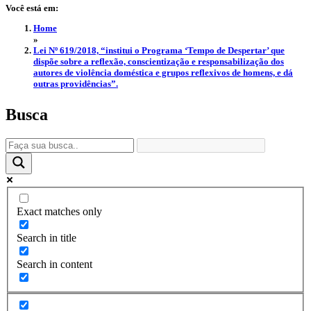
Você está em:
Home
»
Lei Nº 619/2018, “institui o Programa ‘Tempo de Despertar’ que
dispõe sobre a reflexão, conscientização e responsabilização dos
autores de violência doméstica e grupos reflexivos de homens, e dá
outras providências”.
Busca
Exact matches only
Search in title
Search in content