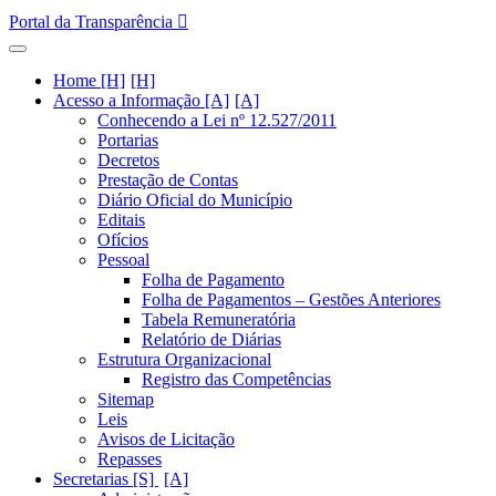
Portal da Transparência
Home [H]
Acesso a Informação [A]
Conhecendo a Lei nº 12.527/2011
Portarias
Decretos
Prestação de Contas
Diário Oficial do Município
Editais
Ofícios
Pessoal
Folha de Pagamento
Folha de Pagamentos – Gestões Anteriores
Tabela Remuneratória
Relatório de Diárias
Estrutura Organizacional
Registro das Competências
Sitemap
Leis
Avisos de Licitação
Repasses
Secretarias [S]