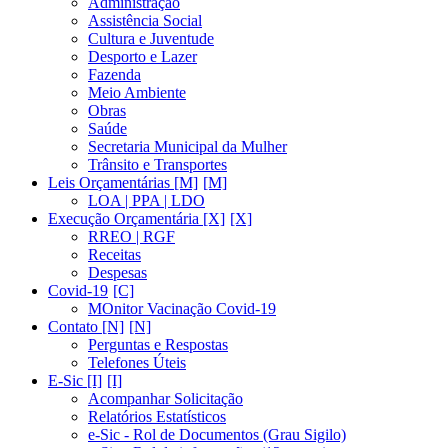
Administração
Assistência Social
Cultura e Juventude
Desporto e Lazer
Fazenda
Meio Ambiente
Obras
Saúde
Secretaria Municipal da Mulher
Trânsito e Transportes
Leis Orçamentárias [M]
LOA | PPA | LDO
Execução Orçamentária [X]
RREO | RGF
Receitas
Despesas
Covid-19
MOnitor Vacinação Covid-19
Contato [N]
Perguntas e Respostas
Telefones Úteis
E-Sic [I]
Acompanhar Solicitação
Relatórios Estatísticos
e-Sic - Rol de Documentos (Grau Sigilo)