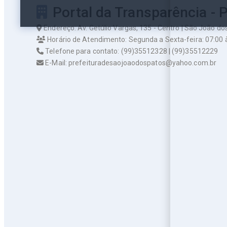
Portal da Transparência - 
Endereço: Av. Getúlio Vargas, 135 - Centro | São João d
Horário de Atendimento: Segunda a Sexta-feira: 07:00 
Telefone para contato: (99)35512328 | (99)35512229
E-Mail: prefeituradesaojoaodospatos@yahoo.com.br