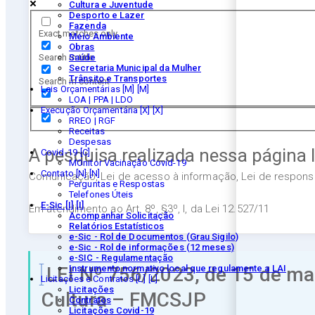
Cultura e Juventude
Desporto e Lazer
Fazenda
Exact matches only
Meio Ambiente
Obras
Search in title
Saúde
Secretaria Municipal da Mulher
Trânsito e Transportes
Search in content
Leis Orçamentárias [M]
LOA | PPA | LDO
Execução Orçamentária [X]
RREO | RGF
Receitas
Despesas
A pesquisa realizada nessa página 
Covid-19
MOnitor Vacinação Covid-19
Contato [N]
Comunicação, Lei de acesso à informação, Lei de responsab
Perguntas e Respostas
Telefones Úteis
E-Sic [I]
Em atendimento ao Art. 8º, §3º, I, da Lei 12.527/11
Acompanhar Solicitação
Relatórios Estatísticos
e-Sic - Rol de Documentos (Grau Sigilo)
e-Sic - Rol de informações (12 meses)
e-SIC - Regulamentação
LEI Nº 756/2023, de 15 de mar
Instrumento normativo local que regulamente a LAI
Licitações e Contratos [L]
Licitações
Cultura – FMCSJP
Contratos
Licitações Covid-19