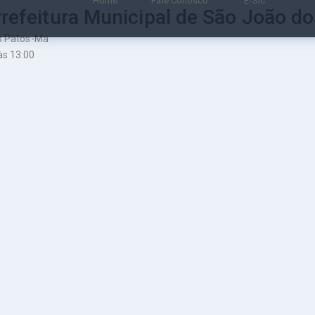
Home
Fale Conosco
E-Sic
Prefeitura Municipal de São João d
os Patos-Ma
às 13:00