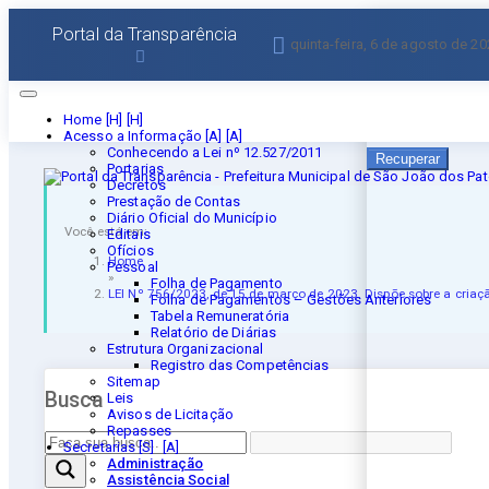
Esqueceu a senha?
Portal da Transparência
quinta-feira, 6 de agosto de 2
Informe seu E-mail 
Home [H]
Acesso a Informação [A]
Conhecendo a Lei nº 12.527/2011
Recuperar
Portarias
Decretos
Prestação de Contas
Diário Oficial do Município
Você está em:
Editais
Ofícios
Home
Pessoal
»
Folha de Pagamento
LEI Nº 756/2023, de 15 de março de 2023. Dispõe sobre a cria
Folha de Pagamentos – Gestões Anteriores
Tabela Remuneratória
Relatório de Diárias
Estrutura Organizacional
Registro das Competências
Sitemap
Busca
Leis
Avisos de Licitação
Repasses
Secretarias [S]
Administração
Assistência Social