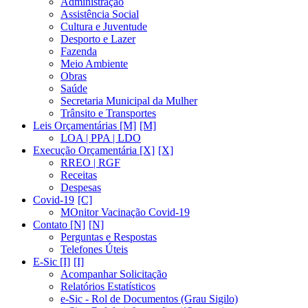
Administração
Assistência Social
Cultura e Juventude
Desporto e Lazer
Fazenda
Meio Ambiente
Obras
Saúde
Secretaria Municipal da Mulher
Trânsito e Transportes
Leis Orçamentárias [M]
LOA | PPA | LDO
Execução Orçamentária [X]
RREO | RGF
Receitas
Despesas
Covid-19
MOnitor Vacinação Covid-19
Contato [N]
Perguntas e Respostas
Telefones Úteis
E-Sic [I]
Acompanhar Solicitação
Relatórios Estatísticos
e-Sic - Rol de Documentos (Grau Sigilo)