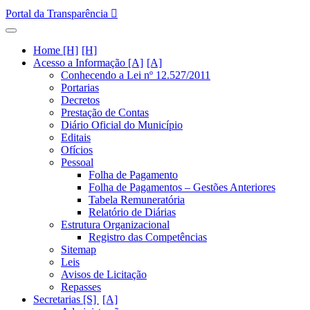
Portal da Transparência
Home [H]
Acesso a Informação [A]
Conhecendo a Lei nº 12.527/2011
Portarias
Decretos
Prestação de Contas
Diário Oficial do Município
Editais
Ofícios
Pessoal
Folha de Pagamento
Folha de Pagamentos – Gestões Anteriores
Tabela Remuneratória
Relatório de Diárias
Estrutura Organizacional
Registro das Competências
Sitemap
Leis
Avisos de Licitação
Repasses
Secretarias [S]