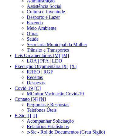
Administração
Assistência Social
Cultura e Juventude
Desporto e Lazer
Fazenda
Meio Ambiente
Obras
Saúde
Secretaria Municipal da Mulher
Trânsito e Transportes
Leis Orçamentárias [M]
LOA | PPA | LDO
Execução Orçamentária [X]
RREO | RGF
Receitas
Despesas
Covid-19
MOnitor Vacinação Covid-19
Contato [N]
Perguntas e Respostas
Telefones Úteis
E-Sic [I]
Acompanhar Solicitação
Relatórios Estatísticos
e-Sic - Rol de Documentos (Grau Sigilo)