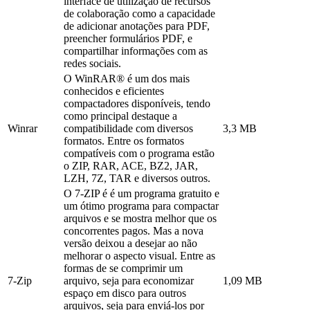
interface de utilização de recursos
de colaboração como a capacidade
de adicionar anotações para PDF,
preencher formulários PDF, e
compartilhar informações com as
redes sociais.
O WinRAR® é um dos mais
conhecidos e eficientes
compactadores disponíveis, tendo
como principal destaque a
Winrar
compatibilidade com diversos
3,3 MB
formatos. Entre os formatos
compatíveis com o programa estão
o ZIP, RAR, ACE, BZ2, JAR,
LZH, 7Z, TAR e diversos outros.
O 7-ZIP é é um programa gratuito e
um ótimo programa para compactar
arquivos e se mostra melhor que os
concorrentes pagos. Mas a nova
versão deixou a desejar ao não
melhorar o aspecto visual. Entre as
formas de se comprimir um
7-Zip
arquivo, seja para economizar
1,09 MB
espaço em disco para outros
arquivos, seja para enviá-los por