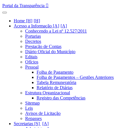
Portal da Transparência
Home [H]
Acesso a Informação [A]
Conhecendo a Lei nº 12.527/2011
Portarias
Decretos
Prestação de Contas
Diário Oficial do Município
Editais
Ofícios
Pessoal
Folha de Pagamento
Folha de Pagamentos – Gestões Anteriores
Tabela Remuneratória
Relatório de Diárias
Estrutura Organizacional
Registro das Competências
Sitemap
Leis
Avisos de Licitação
Repasses
Secretarias [S]