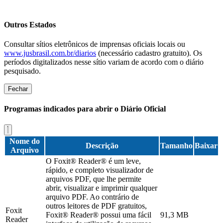
Outros Estados
Consultar sítios eletrônicos de imprensas oficiais locais ou
www.jusbrasil.com.br/diarios
(necessário cadastro gratuito). Os
períodos digitalizados nesse sítio variam de acordo com o diário
pesquisado.
Fechar
Programas indicados para abrir o Diário Oficial
Nome do
Descrição
Tamanho
Baixar
Arquivo
O Foxit® Reader® é um leve,
rápido, e completo visualizador de
arquivos PDF, que lhe permite
abrir, visualizar e imprimir qualquer
arquivo PDF. Ao contrário de
outros leitores de PDF gratuitos,
Foxit
Foxit® Reader® possui uma fácil
91,3 MB
Reader