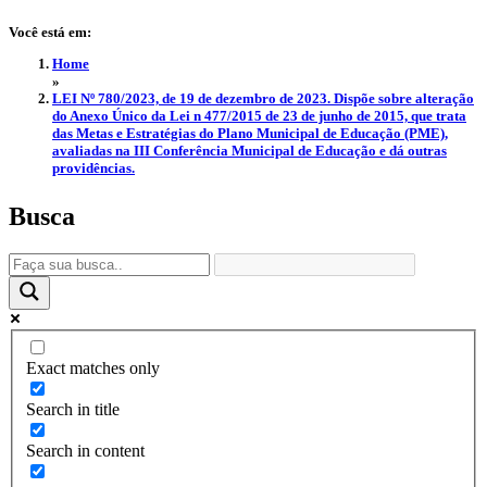
Você está em:
Home
»
LEI Nº 780/2023, de 19 de dezembro de 2023. Dispõe sobre alteração
do Anexo Único da Lei n 477/2015 de 23 de junho de 2015, que trata
das Metas e Estratégias do Plano Municipal de Educação (PME),
avaliadas na III Conferência Municipal de Educação e dá outras
providências.
Busca
Exact matches only
Search in title
Search in content