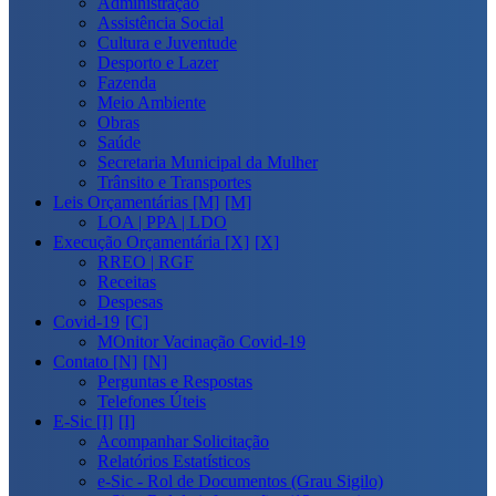
Administração
Assistência Social
Cultura e Juventude
Desporto e Lazer
Fazenda
Meio Ambiente
Obras
Saúde
Secretaria Municipal da Mulher
Trânsito e Transportes
Leis Orçamentárias [M]
LOA | PPA | LDO
Execução Orçamentária [X]
RREO | RGF
Receitas
Despesas
Covid-19
MOnitor Vacinação Covid-19
Contato [N]
Perguntas e Respostas
Telefones Úteis
E-Sic [I]
Acompanhar Solicitação
Relatórios Estatísticos
e-Sic - Rol de Documentos (Grau Sigilo)