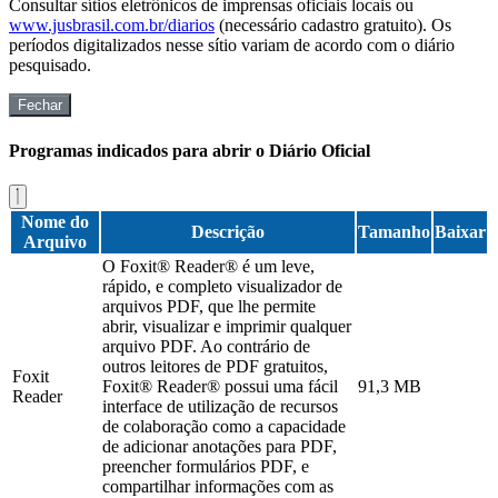
Consultar sítios eletrônicos de imprensas oficiais locais ou
www.jusbrasil.com.br/diarios
(necessário cadastro gratuito). Os
períodos digitalizados nesse sítio variam de acordo com o diário
pesquisado.
Fechar
Programas indicados para abrir o Diário Oficial
Nome do
Descrição
Tamanho
Baixar
Arquivo
O Foxit® Reader® é um leve,
rápido, e completo visualizador de
arquivos PDF, que lhe permite
abrir, visualizar e imprimir qualquer
arquivo PDF. Ao contrário de
outros leitores de PDF gratuitos,
Foxit
Foxit® Reader® possui uma fácil
91,3 MB
Reader
interface de utilização de recursos
de colaboração como a capacidade
de adicionar anotações para PDF,
preencher formulários PDF, e
compartilhar informações com as