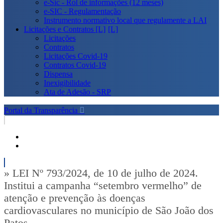
e-Sic - Rol de informações (12 meses)
e-SIC - Regulamentação
Instrumento normativo local que regulamente a LAI
Licitações e Contratos [L]
Licitações
Contratos
Licitações Covid-19
Contratos Covid-19
Dispensa
Inexigibilidade
Ata de Adesão - SRP
Portal da Transparência
» LEI Nº 793/2024, de 10 de julho de 2024.
Institui a campanha “setembro vermelho” de
atenção e prevenção às doenças
cardiovasculares no município de São João dos