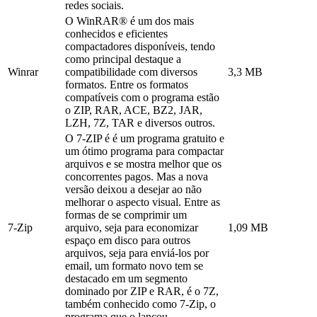
redes sociais.
O WinRAR® é um dos mais
conhecidos e eficientes
compactadores disponíveis, tendo
como principal destaque a
Winrar
compatibilidade com diversos
3,3 MB
formatos. Entre os formatos
compatíveis com o programa estão
o ZIP, RAR, ACE, BZ2, JAR,
LZH, 7Z, TAR e diversos outros.
O 7-ZIP é é um programa gratuito e
um ótimo programa para compactar
arquivos e se mostra melhor que os
concorrentes pagos. Mas a nova
versão deixou a desejar ao não
melhorar o aspecto visual. Entre as
formas de se comprimir um
7-Zip
arquivo, seja para economizar
1,09 MB
espaço em disco para outros
arquivos, seja para enviá-los por
email, um formato novo tem se
destacado em um segmento
dominado por ZIP e RAR, é o 7Z,
também conhecido como 7-Zip, o
programa que o lançou.