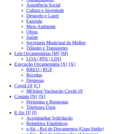
Assistência Social
Cultura e Juventude
Desporto e Lazer
Fazenda
Meio Ambiente
Obras
Saúde
Secretaria Municipal da Mulher
Trânsito e Transportes
Leis Orçamentárias [M]
LOA | PPA | LDO
Execução Orçamentária [X]
RREO | RGF
Receitas
Despesas
Covid-19
MOnitor Vacinação Covid-19
Contato [N]
Perguntas e Respostas
Telefones Úteis
E-Sic [I]
Acompanhar Solicitação
Relatórios Estatísticos
e-Sic - Rol de Documentos (Grau Sigilo)