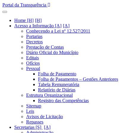
Portal da Transparência
Home [H]
Acesso a Informação [A]
Conhecendo a Lei nº 12.527/2011
Portarias
Decretos
Prestação de Contas
Diário Oficial do Município
Editais
Ofícios
Pessoal
Folha de Pagamento
Folha de Pagamentos – Gestões Anteriores
Tabela Remuneratória
Relatório de Diárias
Estrutura Organizacional
Registro das Competências
Sitemap
Leis
Avisos de Licitação
Repasses
Secretarias [S]
Administração