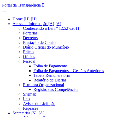
Portal da Transparência
Home [H]
Acesso a Informação [A]
Conhecendo a Lei nº 12.527/2011
Portarias
Decretos
Prestação de Contas
Diário Oficial do Município
Editais
Ofícios
Pessoal
Folha de Pagamento
Folha de Pagamentos – Gestões Anteriores
Tabela Remuneratória
Relatório de Diárias
Estrutura Organizacional
Registro das Competências
Sitemap
Leis
Avisos de Licitação
Repasses
Secretarias [S]