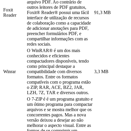
arquivo PDF. Ao contrário de
outros leitores de PDF gratuitos,
Foxit
Foxit® Reader® possui uma fácil
91,3 MB
Reader
interface de utilização de recursos
de colaboração como a capacidade
de adicionar anotações para PDF,
preencher formulários PDF, e
compartilhar informações com as
redes sociais.
O WinRAR® é um dos mais
conhecidos e eficientes
compactadores disponíveis, tendo
como principal destaque a
Winrar
compatibilidade com diversos
3,3 MB
formatos. Entre os formatos
compatíveis com o programa estão
o ZIP, RAR, ACE, BZ2, JAR,
LZH, 7Z, TAR e diversos outros.
O 7-ZIP é é um programa gratuito e
um ótimo programa para compactar
arquivos e se mostra melhor que os
concorrentes pagos. Mas a nova
versão deixou a desejar ao não
melhorar o aspecto visual. Entre as
formas de se comprimir um