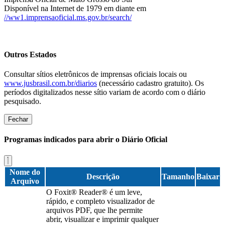
Disponível na Internet de 1979 em diante em
//ww1.imprensaoficial.ms.gov.br/search/
Outros Estados
Consultar sítios eletrônicos de imprensas oficiais locais ou
www.jusbrasil.com.br/diarios
(necessário cadastro gratuito). Os
períodos digitalizados nesse sítio variam de acordo com o diário
pesquisado.
Fechar
Programas indicados para abrir o Diário Oficial
Nome do
Descrição
Tamanho
Baixar
Arquivo
O Foxit® Reader® é um leve,
rápido, e completo visualizador de
arquivos PDF, que lhe permite
abrir, visualizar e imprimir qualquer