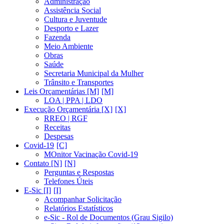
Administração
Assistência Social
Cultura e Juventude
Desporto e Lazer
Fazenda
Meio Ambiente
Obras
Saúde
Secretaria Municipal da Mulher
Trânsito e Transportes
Leis Orçamentárias [M]
LOA | PPA | LDO
Execução Orçamentária [X]
RREO | RGF
Receitas
Despesas
Covid-19
MOnitor Vacinação Covid-19
Contato [N]
Perguntas e Respostas
Telefones Úteis
E-Sic [I]
Acompanhar Solicitação
Relatórios Estatísticos
e-Sic - Rol de Documentos (Grau Sigilo)