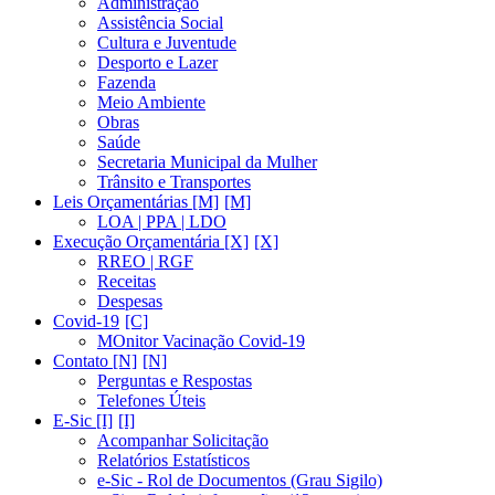
Administração
Assistência Social
Cultura e Juventude
Desporto e Lazer
Fazenda
Meio Ambiente
Obras
Saúde
Secretaria Municipal da Mulher
Trânsito e Transportes
Leis Orçamentárias [M]
LOA | PPA | LDO
Execução Orçamentária [X]
RREO | RGF
Receitas
Despesas
Covid-19
MOnitor Vacinação Covid-19
Contato [N]
Perguntas e Respostas
Telefones Úteis
E-Sic [I]
Acompanhar Solicitação
Relatórios Estatísticos
e-Sic - Rol de Documentos (Grau Sigilo)