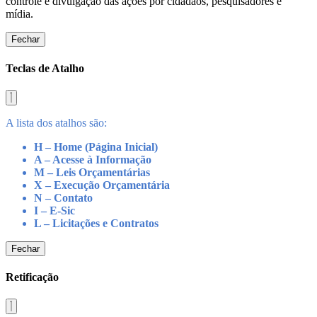
controle e divulgação das ações por cidadãos, pesquisadores e
mídia.
Fechar
Teclas de Atalho
A lista dos atalhos são:
H – Home (Página Inicial)
A – Acesse à Informação
M – Leis Orçamentárias
X – Execução Orçamentária
N – Contato
I – E-Sic
L – Licitações e Contratos
Fechar
Retificação