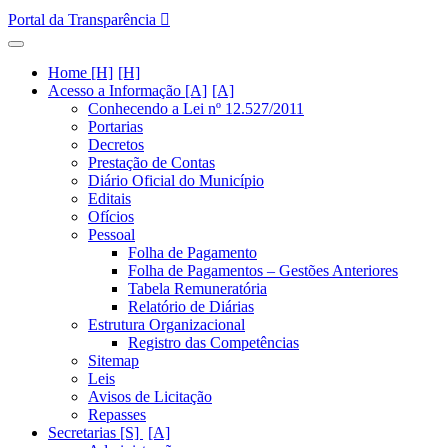
Portal da Transparência
Home [H]
Acesso a Informação [A]
Conhecendo a Lei nº 12.527/2011
Portarias
Decretos
Prestação de Contas
Diário Oficial do Município
Editais
Ofícios
Pessoal
Folha de Pagamento
Folha de Pagamentos – Gestões Anteriores
Tabela Remuneratória
Relatório de Diárias
Estrutura Organizacional
Registro das Competências
Sitemap
Leis
Avisos de Licitação
Repasses
Secretarias [S]