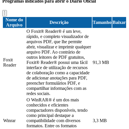
Programas indicados para abrir o Diário Oficial
Nome do
Descrição
Tamanho
Baixar
Arquivo
O Foxit® Reader® é um leve,
rápido, e completo visualizador de
arquivos PDF, que lhe permite
abrir, visualizar e imprimir qualquer
arquivo PDF. Ao contrário de
outros leitores de PDF gratuitos,
Foxit
Foxit® Reader® possui uma fácil
91,3 MB
Reader
interface de utilização de recursos
de colaboração como a capacidade
de adicionar anotações para PDF,
preencher formulários PDF, e
compartilhar informações com as
redes sociais.
O WinRAR® é um dos mais
conhecidos e eficientes
compactadores disponíveis, tendo
como principal destaque a
Winrar
compatibilidade com diversos
3,3 MB
formatos. Entre os formatos