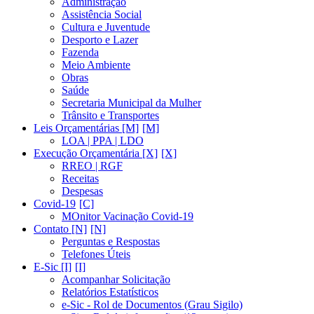
Administração
Assistência Social
Cultura e Juventude
Desporto e Lazer
Fazenda
Meio Ambiente
Obras
Saúde
Secretaria Municipal da Mulher
Trânsito e Transportes
Leis Orçamentárias [M]
LOA | PPA | LDO
Execução Orçamentária [X]
RREO | RGF
Receitas
Despesas
Covid-19
MOnitor Vacinação Covid-19
Contato [N]
Perguntas e Respostas
Telefones Úteis
E-Sic [I]
Acompanhar Solicitação
Relatórios Estatísticos
e-Sic - Rol de Documentos (Grau Sigilo)