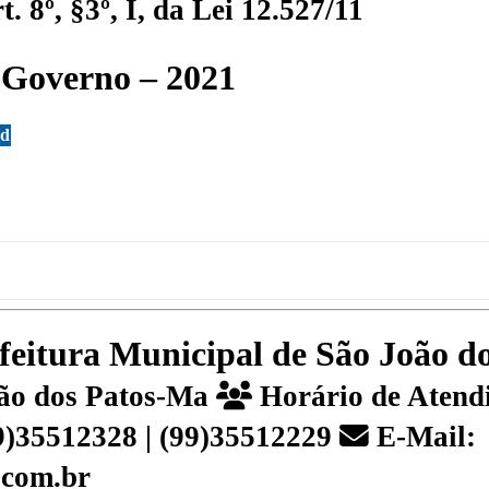
 8º, §3º, I, da Lei 12.527/11
 Governo – 2021
ad
efeitura Municipal de São João 
João dos Patos-Ma
Horário de Atendi
99)35512328 | (99)35512229
E-Mail:
.com.br