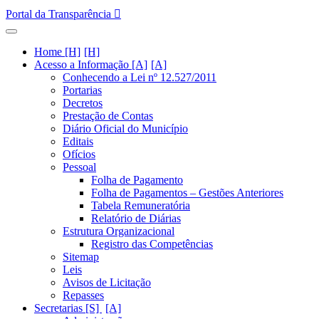
Portal da Transparência
Home [H]
Acesso a Informação [A]
Conhecendo a Lei nº 12.527/2011
Portarias
Decretos
Prestação de Contas
Diário Oficial do Município
Editais
Ofícios
Pessoal
Folha de Pagamento
Folha de Pagamentos – Gestões Anteriores
Tabela Remuneratória
Relatório de Diárias
Estrutura Organizacional
Registro das Competências
Sitemap
Leis
Avisos de Licitação
Repasses
Secretarias [S]