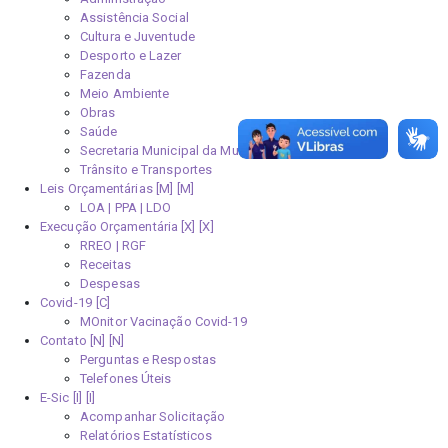
Assistência Social
Cultura e Juventude
Desporto e Lazer
Fazenda
Meio Ambiente
Obras
Saúde
Secretaria Municipal da Mulher
Trânsito e Transportes
Leis Orçamentárias [M]
LOA | PPA | LDO
Execução Orçamentária [X]
RREO | RGF
Receitas
Despesas
Covid-19
MOnitor Vacinação Covid-19
Contato [N]
Perguntas e Respostas
Telefones Úteis
E-Sic [I]
Acompanhar Solicitação
Relatórios Estatísticos