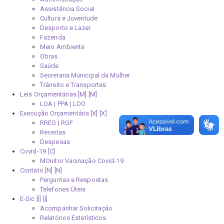
Assistência Social
Cultura e Juventude
Desporto e Lazer
Fazenda
Meio Ambiente
Obras
Saúde
Secretaria Municipal da Mulher
Trânsito e Transportes
Leis Orçamentárias [M]
LOA | PPA | LDO
Execução Orçamentária [X]
RREO | RGF
Receitas
Despesas
Covid-19
MOnitor Vacinação Covid-19
Contato [N]
Perguntas e Respostas
Telefones Úteis
E-Sic [I]
Acompanhar Solicitação
Relatórios Estatísticos