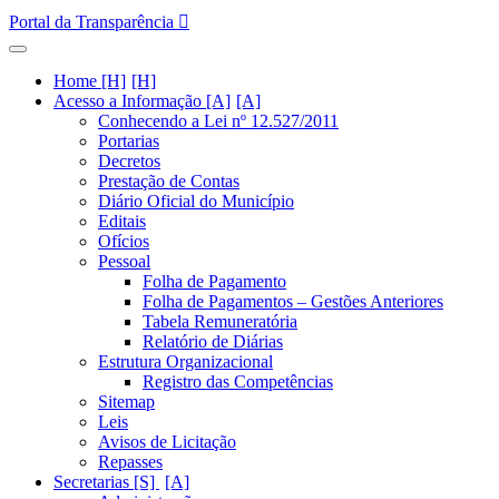
Portal da Transparência
Home [H]
Acesso a Informação [A]
Conhecendo a Lei nº 12.527/2011
Portarias
Decretos
Prestação de Contas
Diário Oficial do Município
Editais
Ofícios
Pessoal
Folha de Pagamento
Folha de Pagamentos – Gestões Anteriores
Tabela Remuneratória
Relatório de Diárias
Estrutura Organizacional
Registro das Competências
Sitemap
Leis
Avisos de Licitação
Repasses
Secretarias [S]