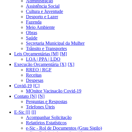
Administração
Assistência Social
Cultura e Juventude
Desporto e Lazer
Fazenda
Meio Ambiente
Obras
Saúde
Secretaria Municipal da Mulher
Trânsito e Transportes
Leis Orçamentárias [M]
LOA | PPA | LDO
Execução Orçamentária [X]
RREO | RGF
Receitas
Despesas
Covid-19
MOnitor Vacinação Covid-19
Contato [N]
Perguntas e Respostas
Telefones Úteis
E-Sic [I]
Acompanhar Solicitação
Relatórios Estatísticos
e-Sic - Rol de Documentos (Grau Sigilo)