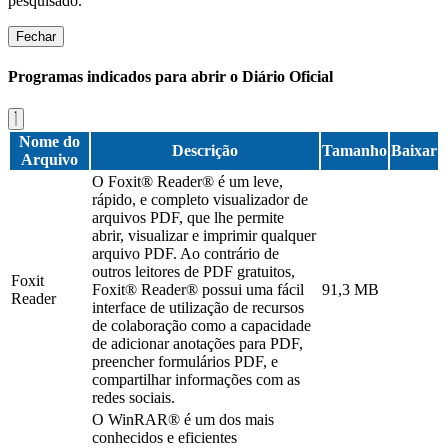
pesquisado.
Fechar
Programas indicados para abrir o Diário Oficial
Nome do
Descrição
Tamanho
Baixar
Arquivo
O Foxit® Reader® é um leve,
rápido, e completo visualizador de
arquivos PDF, que lhe permite
abrir, visualizar e imprimir qualquer
arquivo PDF. Ao contrário de
outros leitores de PDF gratuitos,
Foxit
Foxit® Reader® possui uma fácil
91,3 MB
Reader
interface de utilização de recursos
de colaboração como a capacidade
de adicionar anotações para PDF,
preencher formulários PDF, e
compartilhar informações com as
redes sociais.
O WinRAR® é um dos mais
conhecidos e eficientes