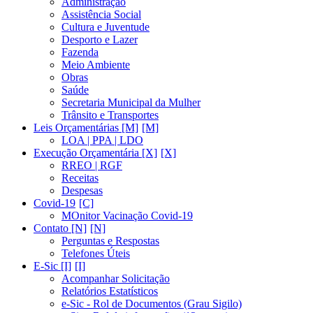
Administração
Assistência Social
Cultura e Juventude
Desporto e Lazer
Fazenda
Meio Ambiente
Obras
Saúde
Secretaria Municipal da Mulher
Trânsito e Transportes
Leis Orçamentárias [M]
LOA | PPA | LDO
Execução Orçamentária [X]
RREO | RGF
Receitas
Despesas
Covid-19
MOnitor Vacinação Covid-19
Contato [N]
Perguntas e Respostas
Telefones Úteis
E-Sic [I]
Acompanhar Solicitação
Relatórios Estatísticos
e-Sic - Rol de Documentos (Grau Sigilo)