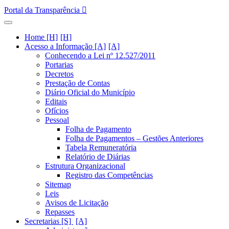
Portal da Transparência
Home [H]
Acesso a Informação [A]
Conhecendo a Lei nº 12.527/2011
Portarias
Decretos
Prestação de Contas
Diário Oficial do Município
Editais
Ofícios
Pessoal
Folha de Pagamento
Folha de Pagamentos – Gestões Anteriores
Tabela Remuneratória
Relatório de Diárias
Estrutura Organizacional
Registro das Competências
Sitemap
Leis
Avisos de Licitação
Repasses
Secretarias [S]