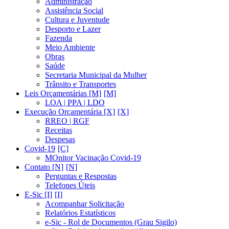
Administração
Assistência Social
Cultura e Juventude
Desporto e Lazer
Fazenda
Meio Ambiente
Obras
Saúde
Secretaria Municipal da Mulher
Trânsito e Transportes
Leis Orçamentárias [M]
LOA | PPA | LDO
Execução Orçamentária [X]
RREO | RGF
Receitas
Despesas
Covid-19
MOnitor Vacinação Covid-19
Contato [N]
Perguntas e Respostas
Telefones Úteis
E-Sic [I]
Acompanhar Solicitação
Relatórios Estatísticos
e-Sic - Rol de Documentos (Grau Sigilo)