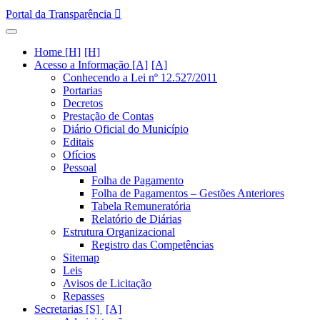
Portal da Transparência
Home [H]
Acesso a Informação [A]
Conhecendo a Lei nº 12.527/2011
Portarias
Decretos
Prestação de Contas
Diário Oficial do Município
Editais
Ofícios
Pessoal
Folha de Pagamento
Folha de Pagamentos – Gestões Anteriores
Tabela Remuneratória
Relatório de Diárias
Estrutura Organizacional
Registro das Competências
Sitemap
Leis
Avisos de Licitação
Repasses
Secretarias [S]