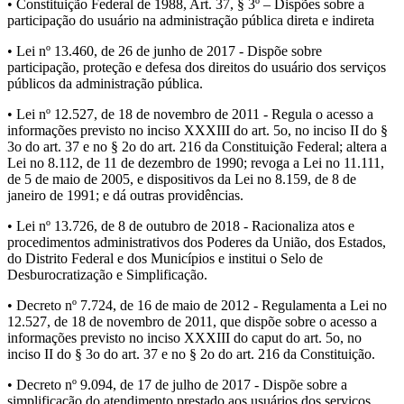
• Constituição Federal de 1988, Art. 37, § 3º – Dispões sobre a
participação do usuário na administração pública direta e indireta
• Lei nº 13.460, de 26 de junho de 2017 - Dispõe sobre
participação, proteção e defesa dos direitos do usuário dos serviços
públicos da administração pública.
• Lei nº 12.527, de 18 de novembro de 2011 - Regula o acesso a
informações previsto no inciso XXXIII do art. 5o, no inciso II do §
3o do art. 37 e no § 2o do art. 216 da Constituição Federal; altera a
Lei no 8.112, de 11 de dezembro de 1990; revoga a Lei no 11.111,
de 5 de maio de 2005, e dispositivos da Lei no 8.159, de 8 de
janeiro de 1991; e dá outras providências.
• Lei nº 13.726, de 8 de outubro de 2018 - Racionaliza atos e
procedimentos administrativos dos Poderes da União, dos Estados,
do Distrito Federal e dos Municípios e institui o Selo de
Desburocratização e Simplificação.
• Decreto nº 7.724, de 16 de maio de 2012 - Regulamenta a Lei no
12.527, de 18 de novembro de 2011, que dispõe sobre o acesso a
informações previsto no inciso XXXIII do caput do art. 5o, no
inciso II do § 3o do art. 37 e no § 2o do art. 216 da Constituição.
• Decreto nº 9.094, de 17 de julho de 2017 - Dispõe sobre a
simplificação do atendimento prestado aos usuários dos serviços