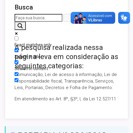
Busca
Exact matches only
A pesquisa realizada nessa
página leva em consideração as
Search in title
seguintes categorias:
Search in content
Comunicação, Lei de acesso à informação, Lei de
responsabilidade fiscal, Transparência, Serviços,
Leis, Portarias, Decretos e Folha de Pagamento.
Em atendimento ao Art. 8º, §3º, I, da Lei 12.527/11