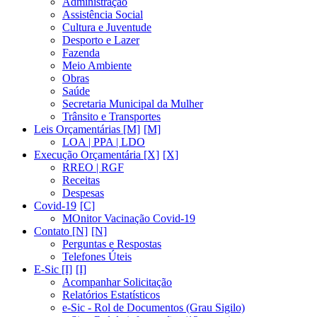
Administração
Assistência Social
Cultura e Juventude
Desporto e Lazer
Fazenda
Meio Ambiente
Obras
Saúde
Secretaria Municipal da Mulher
Trânsito e Transportes
Leis Orçamentárias [M]
LOA | PPA | LDO
Execução Orçamentária [X]
RREO | RGF
Receitas
Despesas
Covid-19
MOnitor Vacinação Covid-19
Contato [N]
Perguntas e Respostas
Telefones Úteis
E-Sic [I]
Acompanhar Solicitação
Relatórios Estatísticos
e-Sic - Rol de Documentos (Grau Sigilo)