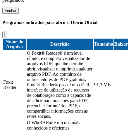
pesquisado.
Fechar
Programas indicados para abrir o Diário Oficial
Nome do
Descrição
Tamanho
Baixar
Arquivo
O Foxit® Reader® é um leve,
rápido, e completo visualizador de
arquivos PDF, que lhe permite
abrir, visualizar e imprimir qualquer
arquivo PDF. Ao contrário de
outros leitores de PDF gratuitos,
Foxit
Foxit® Reader® possui uma fácil
91,3 MB
Reader
interface de utilização de recursos
de colaboração como a capacidade
de adicionar anotações para PDF,
preencher formulários PDF, e
compartilhar informações com as
redes sociais.
O WinRAR® é um dos mais
conhecidos e eficientes