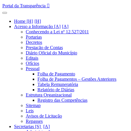
Portal da Transparência
Home [H]
Acesso a Informação [A]
Conhecendo a Lei nº 12.527/2011
Portarias
Decretos
Prestação de Contas
Diário Oficial do Município
Editais
Ofícios
Pessoal
Folha de Pagamento
Folha de Pagamentos – Gestões Anteriores
Tabela Remuneratória
Relatório de Diárias
Estrutura Organizacional
Registro das Competências
Sitemap
Leis
Avisos de Licitação
Repasses
Secretarias [S]